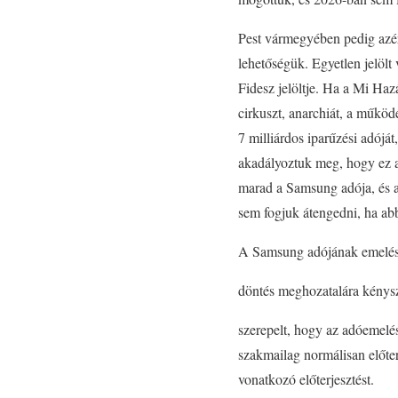
Pest vármegyében pedig azér
lehetőségük. Egyetlen jelölt
Fidesz jelöltje. Ha a Mi H
cirkuszt, anarchiát, a műkö
7 milliárdos iparűzési adójá
akadályoztuk meg, hogy ez a 
marad a Samsung adója, és an
sem fogjuk átengedni, ha ab
A Samsung adójának emelésé
döntés meghozatalára kénysze
szerepelt, hogy az adóemelé
szakmailag normálisan előte
vonatkozó előterjesztést.