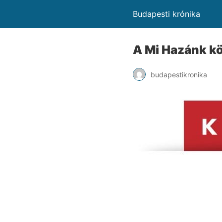
Budapesti krónika
A Mi Hazánk k
budapestikronika