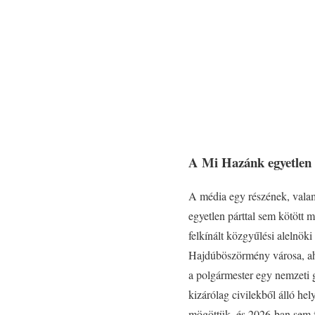
A Mi Hazánk egyetlen p
A média egy részének, vala
egyetlen párttal sem kötött
felkínált közgyűlési alelnöki
Hajdúböszörmény városa, ahol
a polgármester egy nemzeti g
kizárólag civilekből álló hel
mögöttük, és 2026-ban sem f