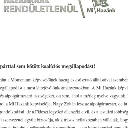
árttal sem kötött koalíciós megállapodást!
mint a Momentum képviselőinek hazug és csúsztató állításaival szem
 megállapodást a most létrejövő önkormányzatokban. A Mi Hazánk képvis
 és alpolgármesteri tisztségeket, ott sem, ahol a mérleg nyelve vagyunk. 
 a Mi Hazánk képviselője, Nagy Zoltán lesz az alpolgármester, de itt is
ondolkodású, de a Fideszt legyőző ellenzéki civil, és a testületi többs
yi szervezettel együtt biztosítja, akik írásos nyilatkozatban vállalták, h
ognak indulni a választásokon semmilyen – sem kormánypárti, sem elle