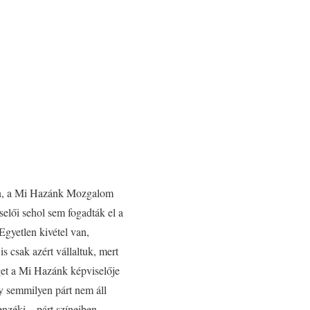
ben, a Mi Hazánk Mozgalom
elői sehol sem fogadták el a
Egyetlen kivétel van,
 csak azért vállaltuk, mert
éget a Mi Hazánk képviselője
ogy semmilyen párt nem áll
nzéki – párt színeiben.