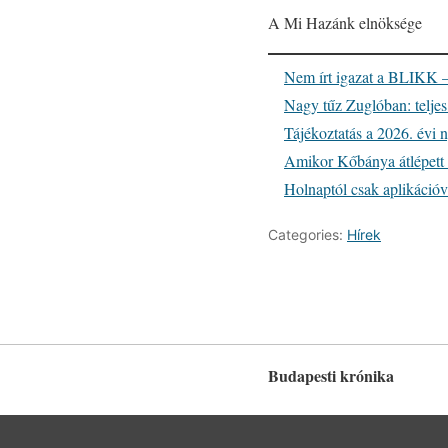
A Mi Hazánk elnöksége
Nem írt igazat a BLIKK –
Nagy tűz Zuglóban: teljes
Tájékoztatás a 2026. évi n
Amikor Kőbánya átlépett a 
Holnaptól csak aplikációv
Categories:
Hírek
Budapesti krónika