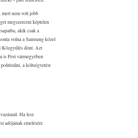
 mert nem volt jobb
séget megszerezni képtelen
sapatba, akik csak a
lvonta volna a Samsung közel
ei Közgyűlés dönt. Azt
bra is Pest vármegyében
litizálni, a költségvetést
vazásnál. Ha lesz
ési adójának emelésére