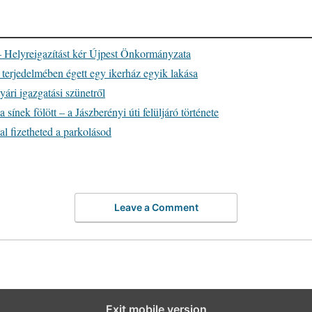
 Helyreigazítást kér Újpest Önkormányzata
 terjedelmében égett egy ikerház egyik lakása
yári igazgatási szünetről
sínek fölött – a Jászberényi úti felüljáró története
al fizetheted a parkolásod
Leave a Comment
Exit mobile version