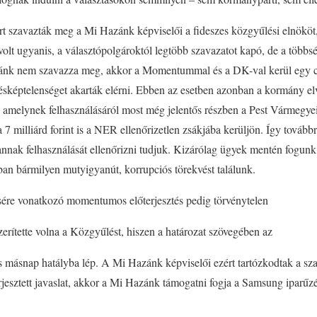
t szavazták meg a Mi Hazánk képviselői a fideszes közgyűlési elnököt,
 volt ugyanis, a választópolgároktól legtöbb szavazatot kapó, de a több
azánk nem szavazza meg, akkor a Momentummal és a DK-val kerül egy c
désképtelenséget akarták elérni. Ebben az esetben azonban a kormány e
t, amelynek felhasználásáról most még jelentős részben a Pest Vármegy
7 milliárd forint is a NER ellenőrizetlen zsákjába kerüljön. Így továb
nak felhasználását ellenőrizni tudjuk. Kizárólag ügyek mentén fogunk po
ban bármilyen mutyigyanút, korrupciós törekvést találunk.
re vonatkozó momentumos előterjesztés pedig törvénytelen
rítette volna a Közgyűlést, hiszen a határozat szövegében az
s másnap hatályba lép. A Mi Hazánk képviselői ezért tartózkodtak a sza
rjesztett javaslat, akkor a Mi Hazánk támogatni fogja a Samsung iparűz