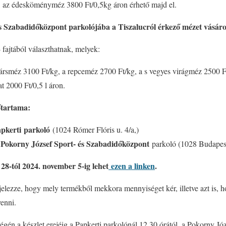
, az édesköményméz 3800 Ft/0,5kg áron érhető majd el.
s Szabadidőközpont parkolójába a Tiszalucról érkező mézet vásáro
 fajtából választhatnak, melyek:
rsméz 3100 Ft/kg, a repceméz 2700 Ft/kg, a s vegyes virágméz 2500 F
t 2000 Ft/0,5 l áron.
őtartama:
pkerti
parkoló
(1024 Rómer Flóris u. 4/a,)
Pokorny József Sport- és Szabadidőközpont
t
parkoló (1028 Budapest
 28-tól 2024. november 5-ig lehet
ezen a linken
.
 jelezze, hogy mely termékből mekkora mennyiséget kér, illetve azt is,
venni.
végén a készlet erejéig a Papkerti parkolónál 12.30 órától, a Pokorny Józ