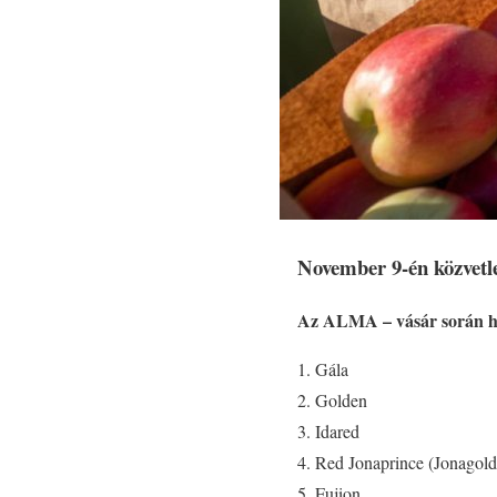
November 9-én közvetle
Az ALMA – vásár során hét
Gála
Golden
Idared
Red Jonaprince (Jonagold
Fujion