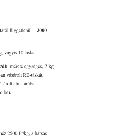
3000
tától függetlenül –
, vagyis 10 táska.
t/db
7 kg
, mérete egységes,
ban vásárolt RE-táskát,
vásárolt alma árába
ó be).
éz 2500 Ft/kg, a hársas