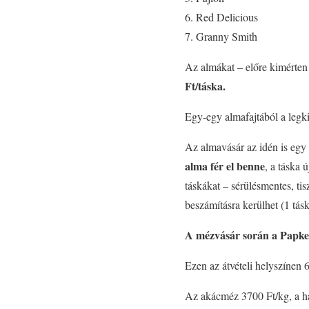
Red Delicious
Granny Smith
Az almákat – előre kimérte
Ft/táska.
Egy-egy almafajtából a legk
Az almavásár az idén is egy
alma fér el benne
, a táska 
táskákat – sérülésmentes, tis
beszámításra kerülhet (1 tá
A mézvásár során a Papker
Ezen az átvételi helyszínen 6
Az akácméz 3700 Ft/kg, a há