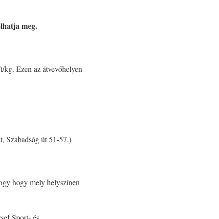
lhatja meg.
t/kg. Ezen az átvevőhelyen
, Szabadság út 51-57.)
 hogy hogy mely helyszínen
sef Sport- és