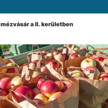
 mézvásár a II. kerületben