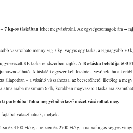
7 kg-os táskában
–
n –
lehet megvásárolni. Az egységcsomagok ára
faj
isebb vásárolható mennyiség 7 kg, vagyis egy táska, a legnagyobb 70 kg
Re-táska betétdíja 500 F
 úgynevezett RE-táska rendszerben zajlik. A
újrahasznosítható. A táskáért egyszer kell fizetnie a vevőnek, ha a koráb
zta állapotban – a vásárló visszahozza, az becserélhető, illetőleg a meg
ska alma árába maximum 6 db, korábban megvásárolt táska ára számíthat
ti parkolóba Tolna megyéből érkező mézet vásárolhat meg.
 fajtából választhatnak, melyek:
rsméz 3100 Ft/kg, a repceméz 2700 Ft/kg, a napraforgós vegyes virágm