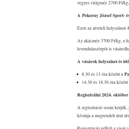
vegyes virágméz 2700 Ft/kg
A
Pokorny József Sport- é
Ezen az átvételi helyszínen 4
Az akácméz 3700 Ft/kg, a há
levendulaszörpöt is vásárolha
A vásárok helyszínei és id
Pa
8.30 és 13 óra között a
14.30 és 18.30 óra közöt
Regisztrálni 2024. október
A regisztráció során kérjük,
kívánja a megrendelt árut át
Regisztráció nélkül a vásár 