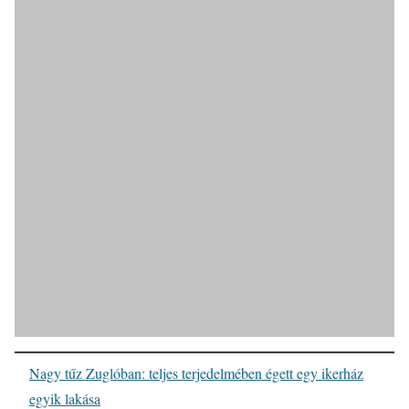
Nagy tűz Zuglóban: teljes terjedelmében égett egy ikerház
egyik lakása