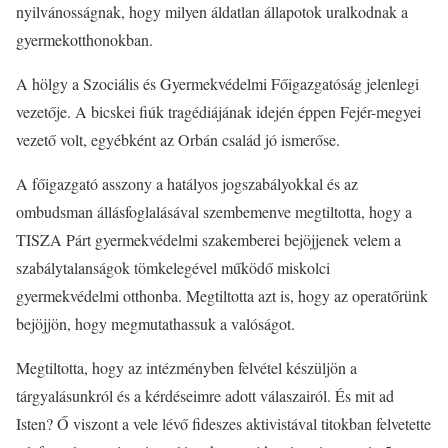
nyilvánosságnak, hogy milyen áldatlan állapotok uralkodnak a
gyermekotthonokban.
A hölgy a Szociális és Gyermekvédelmi Főigazgatóság jelenlegi
vezetője. A bicskei fiúk tragédiájának idején éppen Fejér-megyei
vezető volt, egyébként az Orbán család jó ismerőse.
A főigazgató asszony a hatályos jogszabályokkal és az
ombudsman állásfoglalásával szembemenve megtiltotta, hogy a
TISZA Párt gyermekvédelmi szakemberei bejöjjenek velem a
szabálytalanságok tömkelegével működő miskolci
gyermekvédelmi otthonba. Megtiltotta azt is, hogy az operatőrünk
bejöjjön, hogy megmutathassuk a valóságot.
Megtiltotta, hogy az intézményben felvétel készüljön a
tárgyalásunkról és a kérdéseimre adott válaszairól. És mit ad
Isten? Ő viszont a vele lévő fideszes aktivistával titokban felvetette