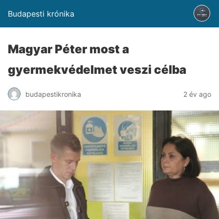
Budapesti krónika
Magyar Péter most a
gyermekvédelmet veszi célba
budapestikronika
2 év ago