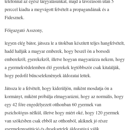
telefonnal az egész tárgyalásunkat, majd a távozásom után 5
perccel kiadta a megvágott felvételt a propagandának és a
Fidesznek.
Főigazgató Asszony,
legyen elég bátor, játssza le a titokban készített teljes hangfelvételt,
hadd hallják a magyar emberek, hogy beszél ön a borsodi
emberekről, gyerekekről, illetve hogyan magyarázza nekem, hogy
a gyermekvèdelemben élő gyerekek legtöbbször csak kitaláljàk,
hogy pedofil bűncselekmènyek àldozatai lettek.
Játssza le a felvètelt, hogy kiderüljön, mikènt mosdatja ön a
kormányt, mikènt próbálja elmagyarázni, hogy az normális, hogy
egy 42 főre engedélyezett otthonban 60 gyermek van
pszichológus nèlkül, illetve hogy miért oké, hogy 120 gyermek
van szökésben csak ebből az otthonból, akiknek jó része
gyermekprostitúció és drogkartelek áldozatává válik.