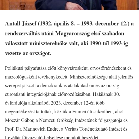
Antall József (1932. április 8. – 1993. december 12.) a
rendszerváltás utáni Magyarország első szabadon
választott miniszterelnöke volt, aki 1990-től 1993-ig
vezette az országot.
Politikusi pályafutása előtt könyvtárosként, orvostörténészként és
muzeológusként tevékenykedett. Miniszterelnöksége alatt jelentős
szerepet játszott a demokratikus átalakulásban és az ország
euroatlanti integrációjának előmozdításában. Halálának 30.
évfordulója alkalmából 2023. december 12-én több
megemlékezést tartottak, köztük a Fiumei úti sírkertben, ahol
Móczár Gábor, a Nemzeti Örökség Intézetének főigazgatója és
Prof. Dr. Marinovich Endre, a Veritas Történetkutató Intézet és
Levéltár főigazgató-helyettese mondott beszédet.