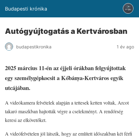
Budapesti krónika
Autógyújtogatás a Kertvárosban
budapestikronika
1 év ago
2025 március 11-én az éjjeli órákban felgyújtottak
egy személygépkocsit a Kőbánya-Kertváros egyik
utcájában.
A videókamera felvételek alapján a tettesek ketten voltak, Arcot
takaró maszkban hajtották végre a cselekményt. A rendőrség
keresi az elkövetőket.
A videófelvételen jól látszik, hogy az említett időszakban két férfi