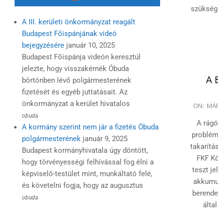
29
szükség.
A III. kerületi önkormányzat reagált
Budapest Főispánjának videó
bejegyzésére
január 10, 2025
Budapest Főispánja videón keresztül
jelezte, hogy visszakérnék Óbuda
A 
börtönben lévő polgármesterének
fizetését és egyéb juttatásait. Az
2025-
önkormányzat a kerület hivatalos
ON:
MÁR
03-
obuda
A rágó
27
A kormány szerint nem jár a fizetés Óbuda
problém
polgármesterének
január 9, 2025
takarítá
Budapest kormányhivatala úgy döntött,
FKF Kö
hogy törvényességi felhívással fog élni a
teszt je
képviselő-testület mint, munkáltató felé,
akkumul
és követelni fogja, hogy az augusztus
berende
obuda
álta