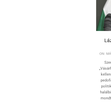
Láz
2024-
ON:
MÁ
03-
Sze
01
„Vásár
kelle
pedofi
politi
halálb
mondta