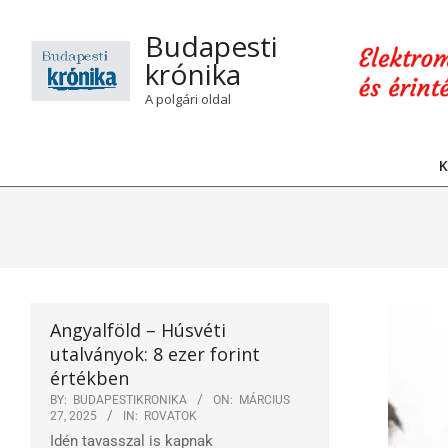
Skip
to
Budapesti
content
krónika
A polgári oldal
K
Angyalföld – Húsvéti
utalványok: 8 ezer forint
értékben
BY:
BUDAPESTIKRONIKA
ON:
MÁRCIUS
27, 2025
IN:
ROVATOK
Idén tavasszal is kapnak