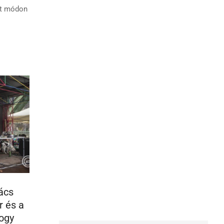
kt módon
ács
r és a
hogy