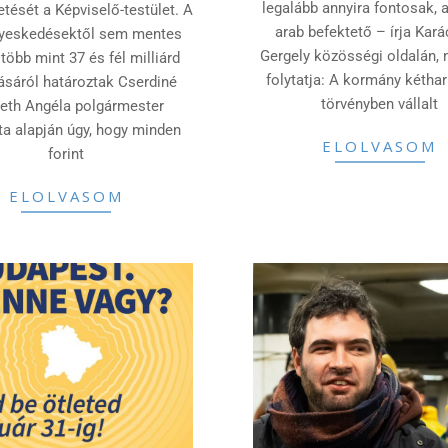
legalább annyira fontosak, 
tését a Képviselő-testület. A
arab befektető – írja Kar
yeskedésektől sem mentes
Gergely közösségi oldalán, 
több mint 37 és fél milliárd
folytatja: A kormány kéth
ásáról határoztak Cserdiné
törvényben vállalt
th Angéla polgármester
ta alapján úgy, hogy minden
ELOLVASOM
forint
ELOLVASOM