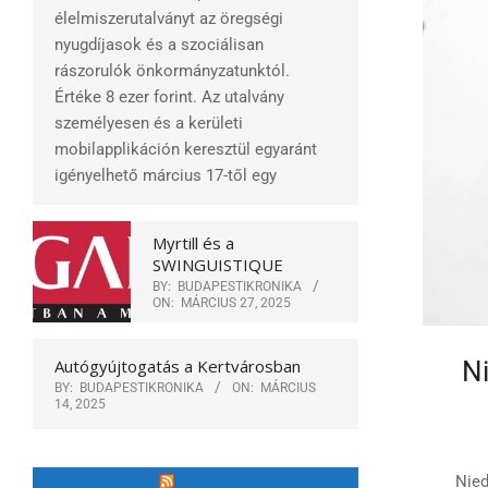
élelmiszerutalványt az öregségi
nyugdíjasok és a szociálisan
rászorulók önkormányzatunktól.
Értéke 8 ezer forint. Az utalvány
személyesen és a kerületi
mobilapplikáción keresztül egyaránt
igényelhető március 17-től egy
Myrtill és a
SWINGUISTIQUE
BY:
BUDAPESTIKRONIKA
ON:
MÁRCIUS 27, 2025
Ni
Autógyújtogatás a Kertvárosban
BY:
BUDAPESTIKRONIKA
ON:
MÁRCIUS
14, 2025
2025-
10-
Nied
ÓBUDA