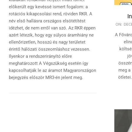
előkerült egy kevéssé ismert fogalom: a
rotációs kikapcsolási rend, röviden RKR. A
I
név első hallásra országos elsötétítést
2024-
ON:
DECE
idézhet, de nem erről van szó. Az RKR éppen
12-
A Főváro
azért létezik, hogy egy súlyos áramhiány ne
31
elin
ellenőrizetlen, hosszú és nagy területet
költsé
érintő hálózati összeomláshoz vezessen.
jö
Ilyenkor a rendszerirányító előre
összér
meghatározott A Végszükség esetén így
meg a 
kapcsolhatják le az áramot Magyarországon
ötletei
bejegyzés először MR3-én jelent meg.