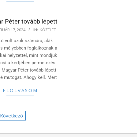
r Péter tovább lépett
RUÁR 17, 2024
IN:
KÖZÉLET
tó volt azok számára, akik
és mélyebben foglalkoznak a
ikai helyzettel, mint mondjuk
ácsi a kertjében permetezés
 Magyar Péter tovább lépett
lé mutogat. Ahogy kell. Mert
ELOLVASOM
zések
Következő
a