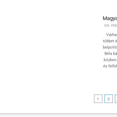
Magya
2024-
ON:
FEB
02-
Várha
17
többet 
belpolit
Béla b
közben.
és felfe
Bejegy
1
2
lapozás