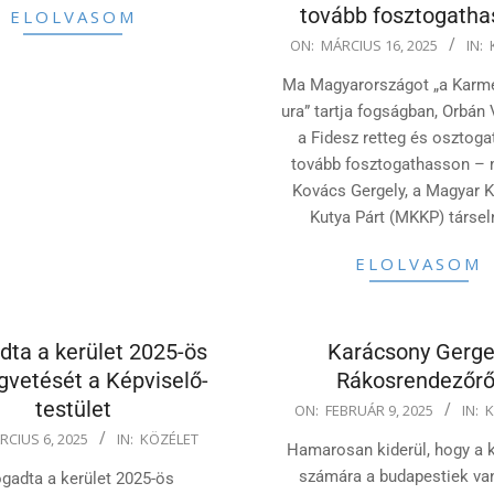
tovább fosztogath
ELOLVASOM
2025-
ON:
MÁRCIUS 16, 2025
IN:
03-
Ma Magyarországot „a Karmel
16
ura” tartja fogságban, Orbán 
a Fidesz retteg és osztoga
tovább fosztogathasson –
Kovács Gergely, a Magyar K
Kutya Párt (MKKP) társe
ELOLVASOM
dta a kerület 2025-ös
Karácsony Gerge
gvetését a Képviselő-
Rákosrendezőrő
testület
2025-
ON:
FEBRUÁR 9, 2025
IN:
K
02-
RCIUS 6, 2025
IN:
KÖZÉLET
Hamarosan kiderül, hogy a
09
számára a budapestiek va
ogadta a kerület 2025-ös