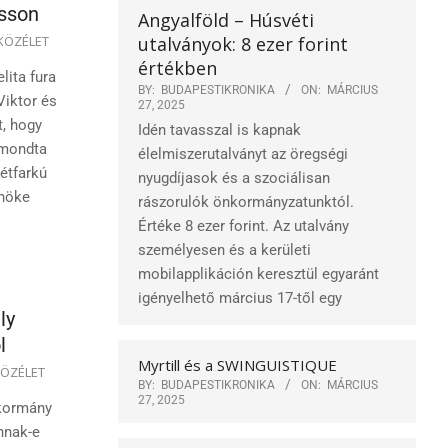
asson
Angyalföld – Húsvéti
utalványok: 8 ezer forint
KÖZÉLET
értékben
ita fura
BY:
BUDAPESTIKRONIKA
ON:
MÁRCIUS
Viktor és
27, 2025
t, hogy
Idén tavasszal is kapnak
 mondta
élelmiszerutalványt az öregségi
étfarkú
nyugdíjasok és a szociálisan
lnöke
rászorulók önkormányzatunktól.
Értéke 8 ezer forint. Az utalvány
személyesen és a kerületi
mobilapplikáción keresztül egyaránt
igényelhető március 17-től egy
ly
l
Myrtill és a SWINGUISTIQUE
ÖZÉLET
BY:
BUDAPESTIKRONIKA
ON:
MÁRCIUS
27, 2025
 kormány
nnak-e