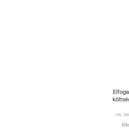
Elfoga
költsé
2025-
ON:
MÁ
03-
Elf
06