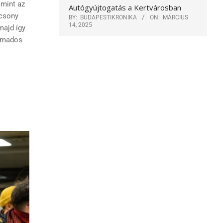
amint az
Autógyújtogatás a Kertvárosban
ácsony
BY:
BUDAPESTIKRONIKA
ON:
MÁRCIUS
14, 2025
majd így
armados