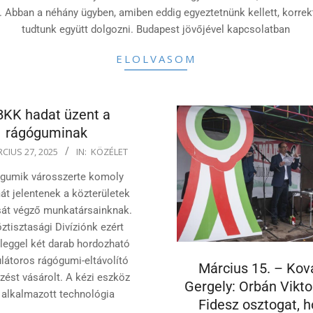
 Abban a néhány ügyben, amiben eddig egyeztetnünk kellett, korre
tudtunk együtt dolgozni. Budapest jövőjével kapcsolatban
ELOLVASOM
BKK hadat üzent a
rágóguminak
CIUS 27, 2025
IN:
KÖZÉLET
gumik városszerte komoly
át jelentenek a közterületek
sát végző munkatársainknak.
ztisztasági Divíziónk ezért
lleggel két darab hordozható
átoros rágógumi-eltávolító
Március 15. – Kov
zést vásárolt. A kézi eszköz
Gergely: Orbán Vikto
l alkalmazott technológia
Fidesz osztogat, 