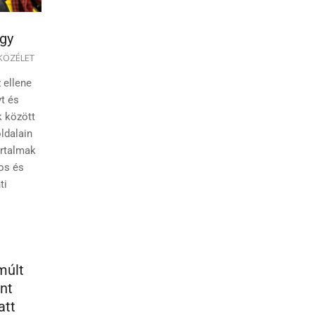
gy
KÖZÉLET
 ellene
t és
k között
oldalain
artalmak
ros és
ti
múlt
nt
att