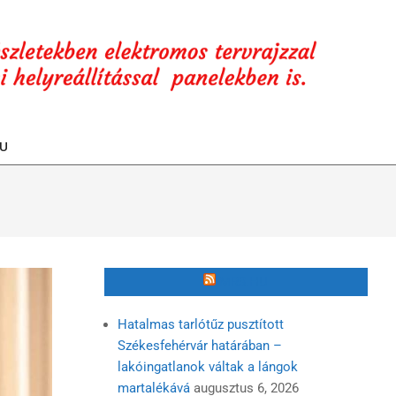
U
MR3.HU
Hatalmas tarlótűz pusztított
Székesfehérvár határában –
lakóingatlanok váltak a lángok
martalékává
augusztus 6, 2026