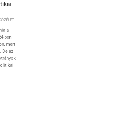
tikai
KÖZÉLET
nia a
24-ben
on, mert
i. De az
otrányok
olitikai