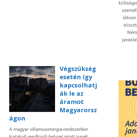
költségve
személ
ülésen 
eloszt
Néme
javasla
Végszükség
esetén így
kapcsolhatj
ák le az
áramot
Magyarorsz
ágon
A magyar villamosenergia-rendszerben
kialakult rendkívüli helyzet miatt ismét