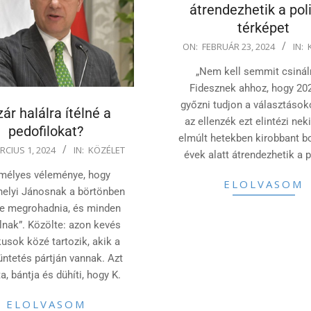
átrendezhetik a poli
térképet
2024-
ON:
FEBRUÁR 23, 2024
IN:
02-
„Nem kell semmit csinál
23
Fidesznek ahhoz, hogy 20
győzni tudjon a választások
ár halálra ítélné a
az ellenzék ezt elintézi nek
pedofilokat?
elmúlt hetekben kirobbant b
RCIUS 1, 2024
IN:
KÖZÉLET
évek alatt átrendezhetik a p
mélyes véleménye, hogy
ELOLVASOM
helyi Jánosnak a börtönben
ne megrohadnia, és minden
lnak”. Közölte: azon kevés
kusok közé tartozik, akik a
üntetés pártján vannak. Azt
, bántja és dühíti, hogy K.
ELOLVASOM