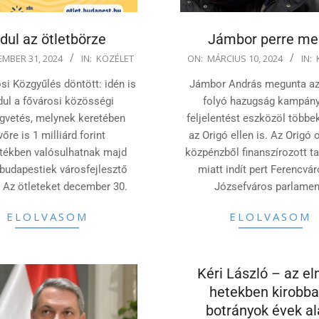
ndul az ötletbörze
Jámbor perre me
2024-
MBER 31, 2024
IN:
KÖZÉLET
ON:
MÁRCIUS 10, 2024
IN:
03-
si Közgyűlés döntött: idén is
Jámbor András megunta az
10
dul a fővárosi közösségi
folyó hazugság kampány
gvetés, melynek keretében
feljelentést eszközöl többe
vőre is 1 milliárd forint
az Origó ellen is. Az Origó 
tékben valósulhatnak majd
közpénzből finanszírozott t
budapestiek városfejlesztő
miatt indít pert Ferencvá
. Az ötleteket december 30.
Józsefváros parlamen
ELOLVASOM
ELOLVASOM
Kéri László – az el
hetekben kirobba
botrányok évek al