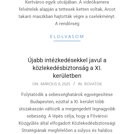
Kertváros egyik utcájában. A videókamera
felvételek alapján a tettesek ketten voltak, Arcot
takaró maszkban hajtották végre a cselekményt.
A rendőrség
ELOLVASOM
Újabb intézkedésekkel javul a
közlekedésbiztonság a XI.
kerületben
2025-
ON:
MÁRCIUS 6, 2025
IN:
ROVATOK
03-
Folytatódik a sebességhatárok egységesítése
06
Budapesten, ezúttal a XI. kerület több
útszakaszán változik a megengedett legnagyobb
sebesség. A lépés célja, hogy a Fővárosi
Közgyűlés által elfogadott Közlekedésbiztonsági
Stratégiának megfelelően a súlyos és halálos