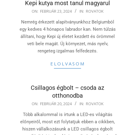
Kepi kutya most tanul magyarul
2024-
ON:
FEBRUÁR 23, 2024
IN:
ROVATOK
02-
Nemrég érkezett alapítványunkhoz Belgiumból
23
egy kedves 4 hónapos labrador kan. Nem túlzás
állítani, hogy Kepi új életet kezdett és örömmel
veti bele magát. Új környezet, más nyelv,
rengeteg izgalmas felfedezés.
ELOLVASOM
Csillagos égbolt – csoda az
otthonodba
2024-
ON:
FEBRUÁR 20, 2024
IN:
ROVATOK
02-
Több alkalommal is írtunk a LED-es világítás
20
előnyeiről, most ezt folytatjuk ebben a cikkben,
hiszen vállalkozásunk a LED csillagos égbolt