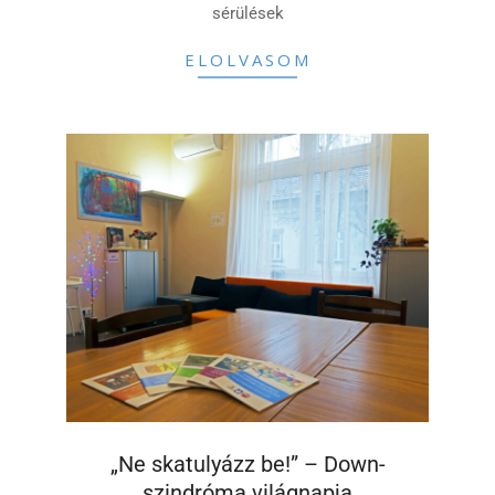
sérülések
ELOLVASOM
„Ne skatulyázz be!” – Down-
szindróma világnapja