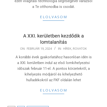
ezen világítási technológia segítségével varázsol
a Te otthonodba is csodát.
ELOLVASOM
A XXI. kerületben kezdődik a
lomtalanítás
2024-
ON:
FEBRUÁR 19, 2024
IN:
HÍREK
,
ROVATOK
02-
A korábbi évek gyakorlatához hasonlóan idén is
19
a XXI. kerületben indul az első lomkihelyezési
időszak február 11-el. A pontos körzetekről, a
kihelyezés módjáról és kihelyezhető
hulladékokról az FKF oldalán lehet
ELOLVASOM