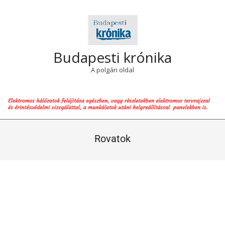
Skip
to
content
Budapesti krónika
A polgári oldal
Primary
Navigation
Rovatok
Menu