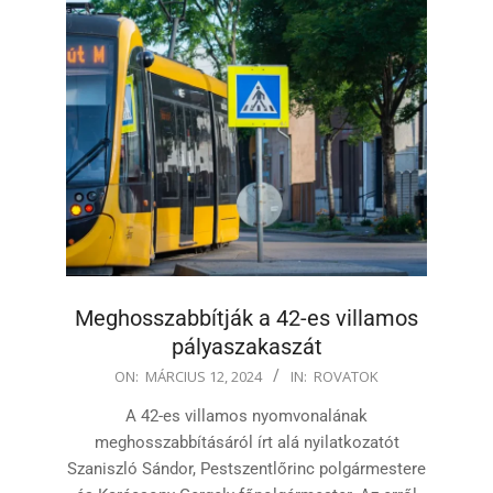
Meghosszabbítják a 42-es villamos
pályaszakaszát
2024-
ON:
MÁRCIUS 12, 2024
IN:
ROVATOK
03-
A 42-es villamos nyomvonalának
12
meghosszabbításáról írt alá nyilatkozatót
Szaniszló Sándor, Pestszentlőrinc polgármestere