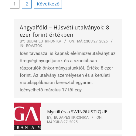
Bejegyzések
1
2
Következő
lapozása
Angyalföld – Húsvéti utalványok: 8
ezer forint értékben
BY:
BUDAPESTIKRONIKA
ON:
MÁRCIUS 27, 2025
IN:
ROVATOK
Idén tavasszal is kapnak élelmiszerutalványt az
öregségi nyugdíjasok és a szociálisan
rászorulók önkormányzatunktól. Értéke 8 ezer
forint. Az utalvány személyesen és a kerületi
mobilapplikáción keresztül egyaránt
igényelhető március 17-től egy
Myrtill és a SWINGUISTIQUE
BY:
BUDAPESTIKRONIKA
ON:
MÁRCIUS 27, 2025