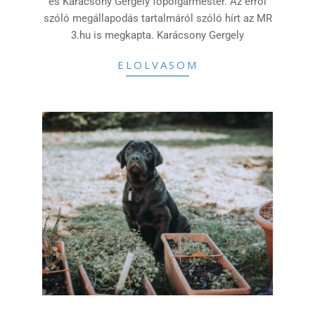
és Karácsony Gergely főpolgármester. Az erről
szóló megállapodás tartalmáról szóló hírt az MR
3.hu is megkapta. Karácsony Gergely
ELOLVASOM