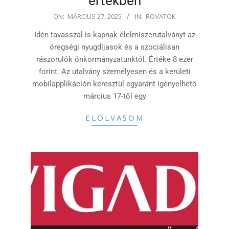
értékben
2025-
ON:
MÁRCIUS 27, 2025
IN:
ROVATOK
03-
Idén tavasszal is kapnak élelmiszerutalványt az
27
öregségi nyugdíjasok és a szociálisan
rászorulók önkormányzatunktól. Értéke 8 ezer
forint. Az utalvány személyesen és a kerületi
mobilapplikáción keresztül egyaránt igényelhető
március 17-től egy
ELOLVASOM