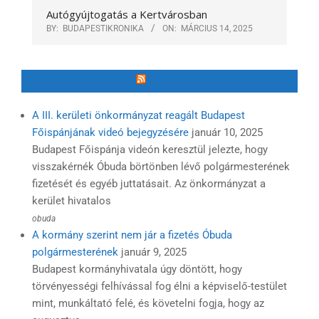
Autógyújtogatás a Kertvárosban
BY:
BUDAPESTIKRONIKA
ON:
MÁRCIUS 14, 2025
ÓBUDA
A III. kerületi önkormányzat reagált Budapest
Főispánjának videó bejegyzésére
január 10, 2025
Budapest Főispánja videón keresztül jelezte, hogy
visszakérnék Óbuda börtönben lévő polgármesterének
fizetését és egyéb juttatásait. Az önkormányzat a
kerület hivatalos
obuda
A kormány szerint nem jár a fizetés Óbuda
polgármesterének
január 9, 2025
Budapest kormányhivatala úgy döntött, hogy
törvényességi felhívással fog élni a képviselő-testület
mint, munkáltató felé, és követelni fogja, hogy az