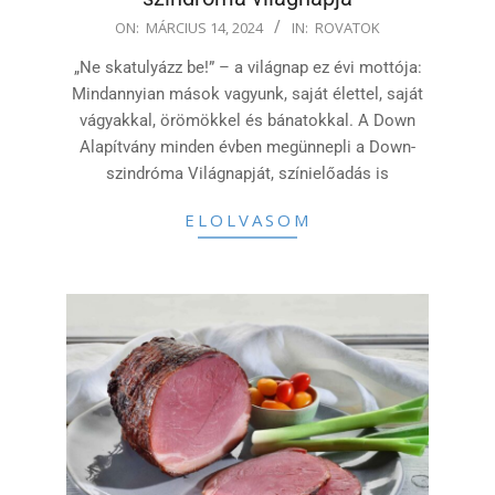
2024-
ON:
MÁRCIUS 14, 2024
IN:
ROVATOK
03-
„Ne skatulyázz be!” – a világnap ez évi mottója:
14
Mindannyian mások vagyunk, saját élettel, saját
vágyakkal, örömökkel és bánatokkal. A Down
Alapítvány minden évben megünnepli a Down-
szindróma Világnapját, színielőadás is
ELOLVASOM