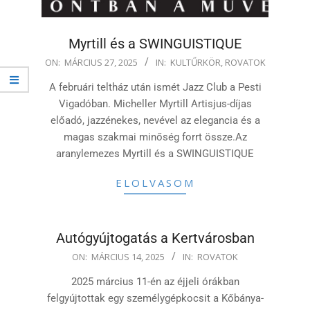
Myrtill és a SWINGUISTIQUE
2025-
ON:
MÁRCIUS 27, 2025
IN:
KULTŰRKÖR
,
ROVATOK
03-
A februári teltház után ismét Jazz Club a Pesti
27
Vigadóban. Micheller Myrtill Artisjus-díjas
előadó, jazzénekes, nevével az elegancia és a
magas szakmai minőség forrt össze.Az
aranylemezes Myrtill és a SWINGUISTIQUE
ELOLVASOM
Autógyújtogatás a Kertvárosban
2025-
ON:
MÁRCIUS 14, 2025
IN:
ROVATOK
03-
2025 március 11-én az éjjeli órákban
14
felgyújtottak egy személygépkocsit a Kőbánya-