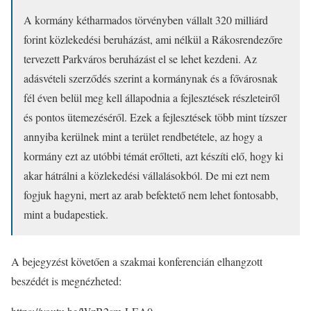
A kormány kétharmados törvényben vállalt 320 milliárd
forint közlekedési beruházást, ami nélkül a Rákosrendezőre
tervezett Parkváros beruházást el se lehet kezdeni. Az
adásvételi szerződés szerint a kormánynak és a fővárosnak
fél éven belül meg kell állapodnia a fejlesztések részleteiről
és pontos ütemezéséről. Ezek a fejlesztések több mint tízszer
annyiba kerülnek mint a terület rendbetétele, az hogy a
kormány ezt az utóbbi témát erőlteti, azt készíti elő, hogy ki
akar hátrálni a közlekedési vállalásokból. De mi ezt nem
fogjuk hagyni, mert az arab befektető nem lehet fontosabb,
mint a budapestiek.
A bejegyzést követően a szakmai konferencián elhangzott
beszédét is megnézheted: