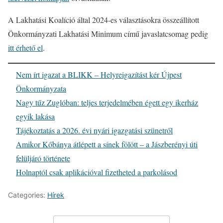
A Lakhatási Koalíció által 2024-es választásokra összeállított
Önkormányzati Lakhatási Minimum című javaslatcsomag pedig
itt érhető el
.
Nem írt igazat a BLIKK – Helyreigazítást kér Újpest
Önkormányzata
Nagy tűz Zuglóban: teljes terjedelmében égett egy ikerház
egyik lakása
Tájékoztatás a 2026. évi nyári igazgatási szünetről
Amikor Kőbánya átlépett a sínek fölött – a Jászberényi úti
felüljáró története
Holnaptól csak aplikációval fizetheted a parkolásod
Categories:
Hírek