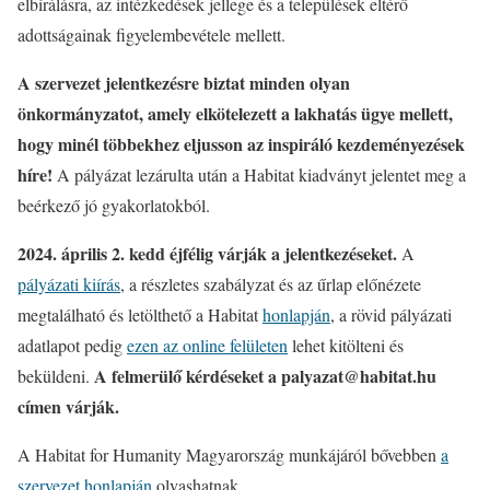
elbírálásra, az intézkedések jellege és a települések eltérő
adottságainak figyelembevétele mellett.
A szervezet jelentkezésre biztat minden olyan
önkormányzatot, amely elkötelezett a lakhatás ügye mellett,
hogy minél többekhez eljusson az inspiráló kezdeményezések
híre!
A pályázat lezárulta után a Habitat kiadványt jelentet meg a
beérkező jó gyakorlatokból.
2024. április 2. kedd éjfélig várják a jelentkezéseket.
A
pályázati kiírás
, a részletes szabályzat és az űrlap előnézete
megtalálható és letölthető a Habitat
honlapján
, a rövid pályázati
adatlapot pedig
ezen az online felületen
lehet kitölteni és
A felmerülő kérdéseket a palyazat@habitat.hu
beküldeni.
címen várják.
A Habitat for Humanity Magyarország munkájáról bővebben
a
szervezet honlapján
olvashatnak.