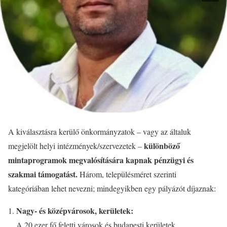
A kiválasztásra kerülő önkormányzatok – vagy az általuk
különböző
megjelölt helyi intézmények/szervezetek –
mintaprogramok megvalósítására kapnak pénzügyi és
szakmai támogatást.
Három, településméret szerinti
kategóriában lehet nevezni; mindegyikben egy pályázót díjaznak:
Nagy- és középvárosok, kerületek:
A 20 ezer fő feletti városok és budapesti kerületek