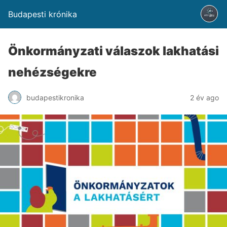
Budapesti krónika
Önkormányzati válaszok lakhatási
nehézségekre
budapestikronika
2 év ago