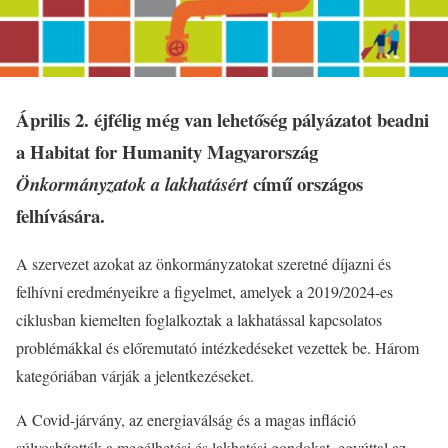
Április 2. éjfélig még van lehetőség pályázatot beadni
a Habitat for Humanity Magyarország
című országos
Önkormányzatok a lakhatásért
felhívására.
A szervezet azokat az önkormányzatokat szeretné díjazni és
felhívni eredményeikre a figyelmet, amelyek a 2019/2024-es
ciklusban kiemelten foglalkoztak a lakhatással kapcsolatos
problémákkal és előremutató intézkedéseket vezettek be. Három
kategóriában várják a jelentkezéseket.
A Covid-járvány, az energiaválság és a magas infláció
súlyosbították a megélhetési és lakhatási gondokat, egyúttal az