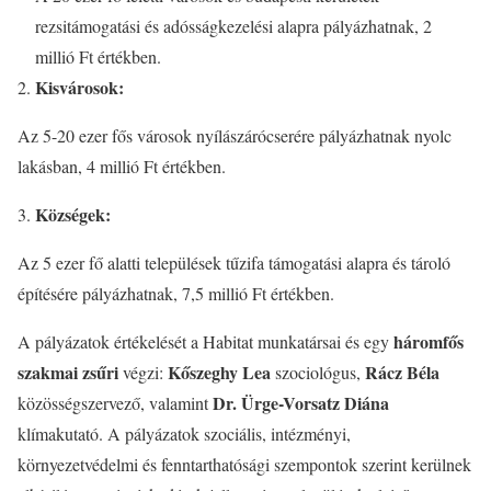
rezsitámogatási és adósságkezelési alapra pályázhatnak, 2
millió Ft értékben.
Kisvárosok:
Az 5-20 ezer fős városok nyílászárócserére pályázhatnak nyolc
lakásban, 4 millió Ft értékben.
Községek:
Az 5 ezer fő alatti települések tűzifa támogatási alapra és tároló
építésére pályázhatnak, 7,5 millió Ft értékben.
háromfős
A pályázatok értékelését a Habitat munkatársai és egy
szakmai zsűri
Kőszeghy Lea
Rácz Béla
végzi:
szociológus,
Dr. Ürge-Vorsatz Diána
közösségszervező, valamint
klímakutató. A pályázatok szociális, intézményi,
környezetvédelmi és fenntarthatósági szempontok szerint kerülnek