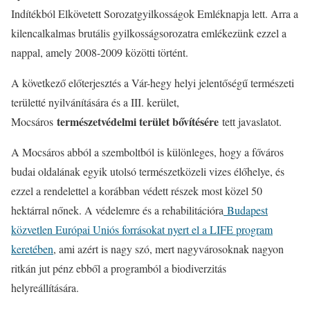
Indítékból Elkövetett Sorozatgyilkosságok Emléknapja lett. Arra a
kilencalkalmas brutális gyilkosságsorozatra emlékezünk ezzel a
nappal, amely 2008-2009 közötti történt.
A következő előterjesztés a Vár-hegy helyi jelentőségű természeti
területté nyilvánítására és a III. kerület,
természetvédelmi terület bővítésére
Mocsáros
tett javaslatot.
A Mocsáros abból a szemboltból is különleges, hogy a főváros
budai oldalának egyik utolsó természetközeli vizes élőhelye, és
ezzel a rendelettel a korábban védett részek most közel 50
hektárral nőnek. A védelemre és a rehabilitációra
Budapest
közvetlen Európai Uniós forrásokat nyert el a LIFE program
keretében
, ami azért is nagy szó, mert nagyvárosoknak nagyon
ritkán jut pénz ebből a programból a biodiverzitás
helyreállítására.