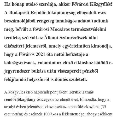
Ha hónap utolsó szerdája, akkor Fővárosi Közgyűlés!
A Budapesti Rendőr-főkapitányság elfogadott éves
beszámolójából rengeteg tanulságos adatot tudtunk
meg, bővült a fővárosi Mocsáros természetvédelmi
területe, szó volt az Állami Számvevőszék által
elkészített jelentésről, amely egyértelműen kimondja,
hogy a Főváros 2021 óta nettó befizetője a
költségvetésnek, valamint az előző ciklushoz kötődő e-
jegyrendszer bukása után visszaperelt pénzből
felújítandó helyszínről is döntés született.
Terdik Tamás
A közgyűlés első napirendi pontjaként
rendőrfőkapitány
összegezte az elmúlt évet. Elmondta, hogy a
tavalyi évben jelentősen visszaesett az emberölések száma (35
eset történt) és ezeknek 100%-os a felderítettsége, ahogy csökkent