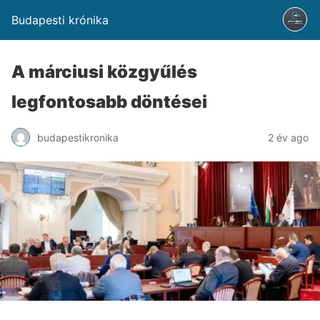
Budapesti krónika
A márciusi közgyűlés
legfontosabb döntései
budapestikronika
2 év ago