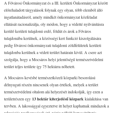
A Fővárosi Önkormányzat és a III. kerületi Önkormányzat között
előrehaladott tárgyalások folynak egy olyan, több elemből álló
ingatlanátadásról, amely mindkét önkormányzat közfeladat
ellátását racionalizálja, oly módon, hogy a védetté nyilvánításra
kerülő kerületi tulajdonú erdő, földút és árok a Főváros
tulajdonába kerülnek, a közösségi kert funkció kiszolgálására
pedig fővárosi önkormányzati tulajdonú zöldfelületek kerületi
tulajdonba kerülnek a védett terület határain kívül. A csere azt
szolgálja, hogy a Mocsáros helyi jelentőségű természetvédelmi
terület teljes területe így 75 hektárra nőhetett.
A Mocsáros kevésbé természetközeli közparki besorolású
délnyugati részén nincsenek olyan értékek, melyek a terület
természetvédelmi oltalom alá helyezését indokolják, így ezen a
13 hektár kiterjedésű közpark
területrészen egy
kialakítása van
tervben. A lakossággal egyeztetve itt helyet kaphatnak mindazok a
rekreációs tevékenységek (pl. póráz nélküli kutyasétáltatás,