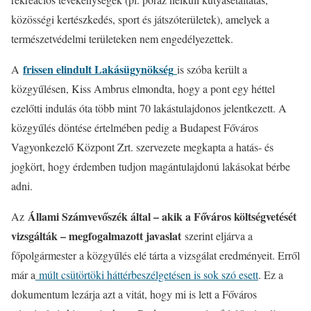
közösségi kertészkedés, sport és játszóterületek), amelyek a
természetvédelmi területeken nem engedélyezettek.
frissen elindult Lakásügynökség
A
is szóba került a
közgyűlésen, Kiss Ambrus elmondta, hogy a pont egy héttel
ezelőtti indulás óta több mint 70 lakástulajdonos jelentkezett. A
közgyűlés döntése értelmében pedig a Budapest Főváros
Vagyonkezelő Központ Zrt. szervezete megkapta a hatás- és
jogkört, hogy érdemben tudjon magántulajdonú lakásokat bérbe
adni.
Állami Számvevőszék által – akik a Főváros költségvetését
Az
vizsgálták – megfogalmazott javaslat
szerint eljárva a
főpolgármester a közgyűlés elé tárta a vizsgálat eredményeit. Erről
már a
múlt csütörtöki háttérbeszélgetésen is sok szó esett
. Ez a
dokumentum lezárja azt a vitát, hogy mi is lett a Főváros