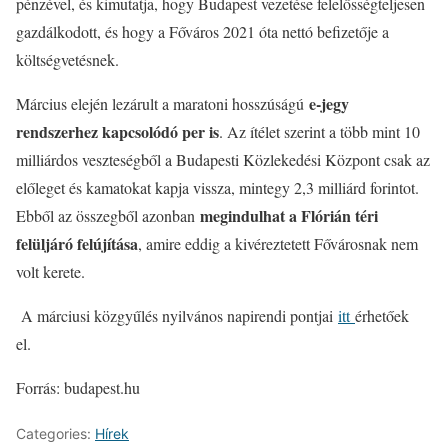
pénzével, és kimutatja, hogy Budapest vezetése felelősségteljesen
gazdálkodott, és hogy a Főváros 2021 óta nettó befizetője a
költségvetésnek.
e-jegy
Március elején lezárult a maratoni hosszúságú
rendszerhez kapcsolódó per is
. Az ítélet szerint a több mint 10
milliárdos veszteségből a Budapesti Közlekedési Központ csak az
előleget és kamatokat kapja vissza, mintegy 2,3 milliárd forintot.
megindulhat a Flórián téri
Ebből az összegből azonban
felüljáró felújítása
, amire eddig a kivéreztetett Fővárosnak nem
volt kerete.
A márciusi közgyűlés nyilvános napirendi pontjai
itt
érhetőek
el.
Forrás: budapest.hu
Categories:
Hírek