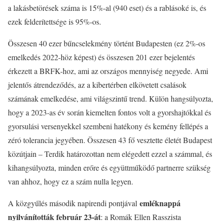
a lakásbetörések száma is 15%-al (940 eset) és a rablásoké is, és
ezek felderítettsége is 95%-os.
Összesen 40 ezer bűncselekmény történt Budapesten (ez 2%-os
emelkedés 2022-höz képest) és összesen 201 ezer bejelentés
érkezett a BRFK-hoz, ami az országos mennyiség negyede. Ami
jelentős átrendeződés, az a kibertérben elkövetett csalások
számának emelkedése, ami világszintű trend. Külön hangsúlyozta,
hogy a 2023-as év során kiemelten fontos volt a gyorshajtókkal és
gyorsulási versenyekkel szembeni hatékony és kemény fellépés a
zéró tolerancia jegyében. Összesen 43 fő vesztette életét Budapest
közútjain – Terdik határozottan nem elégedett ezzel a számmal, és
kihangsúlyozta, minden erőre és együttműködő partnerre szükség
van ahhoz, hogy ez a szám nulla legyen.
emléknappá
A közgyűlés második napirendi pontjával
nyilvánították február 23-át
: a Romák Ellen Rasszista