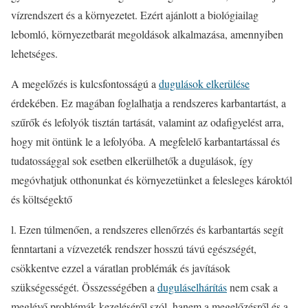
vízrendszert és a környezetet. Ezért ajánlott a biológiailag
lebomló, környezetbarát megoldások alkalmazása, amennyiben
lehetséges.
A megelőzés is kulcsfontosságú a
dugulások elkerülése
érdekében. Ez magában foglalhatja a rendszeres karbantartást, a
szűrők és lefolyók tisztán tartását, valamint az odafigyelést arra,
hogy mit öntünk le a lefolyóba. A megfelelő karbantartással és
tudatossággal sok esetben elkerülhetők a dugulások, így
megóvhatjuk otthonunkat és környezetünket a felesleges károktól
és költségektő
l. Ezen túlmenően, a rendszeres ellenőrzés és karbantartás segít
fenntartani a vízvezeték rendszer hosszú távú egészségét,
csökkentve ezzel a váratlan problémák és javítások
szükségességét. Összességében a
duguláselhárítás
nem csak a
meglévő problémák kezeléséről szól, hanem a megelőzésről és a