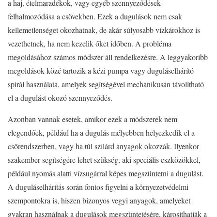
a haj, ételmaradékok, vagy egyéb szennyeződések
felhalmozódása a csövekben. Ezek a dugulások nem csak
kellemetlenséget okozhatnak, de akár súlyosabb vízkárokhoz is
vezethetnek, ha nem kezelik őket időben. A probléma
megoldásához számos módszer áll rendelkezésre. A leggyakoribb
megoldások közé tartozik a kézi pumpa vagy duguláselhárító
spirál használata, amelyek segítségével mechanikusan távolítható
el a dugulást okozó szennyeződés.
Azonban vannak esetek, amikor ezek a módszerek nem
elegendőek, például ha a dugulás mélyebben helyezkedik el a
csőrendszerben, vagy ha túl szilárd anyagok okozzák. Ilyenkor
szakember segítségére lehet szükség, aki speciális eszközökkel,
például nyomás alatti vízsugárral képes megszüntetni a dugulást.
A duguláselhárítás során fontos figyelni a környezetvédelmi
szempontokra is, hiszen bizonyos vegyi anyagok, amelyeket
gyakran használnak a dugulások megszüntetésére, károsíthatják a