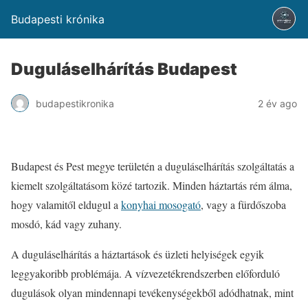
Budapesti krónika
Duguláselhárítás Budapest
budapestikronika
2 év ago
Budapest és Pest megye területén a duguláselhárítás szolgáltatás a
kiemelt szolgáltatásom közé tartozik. Minden háztartás rém álma,
hogy valamitől eldugul a
konyhai mosogató
, vagy a fürdőszoba
mosdó, kád vagy zuhany.
A duguláselhárítás a háztartások és üzleti helyiségek egyik
leggyakoribb problémája. A vízvezetékrendszerben előforduló
dugulások olyan mindennapi tevékenységekből adódhatnak, mint