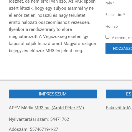
idézhet, de nem erről van szó. Az RKR éppen
Név
*
azért létezik, hogy egy súlyos áramhiány ne
E-mail cím
*
ellenőrizetlen, hosszú és nagy területet
érintő hálózati összeomláshoz vezessen.
Honlap
Ilyenkor a rendszerirányító előre
meghatározott A Végszükség esetén így
A nevem, e
kapcsolhatják le az áramot Magyarországon
bejegyzés először MR3-én jelent meg.
IMPRESSZUM
ES
APEV Média
MR3.hu (Arold Péter EV.)
Esküvõi fotó,
Nyilvántartási szám: 54471762
Adószám: 55746719-1-27