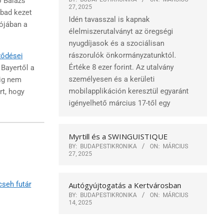
ó Balázs
27, 2025
abad kezet
Idén tavasszal is kapnak
lójában a
élelmiszerutalványt az öregségi
nyugdíjasok és a szociálisan
rászorulók önkormányzatunktól.
ződései
Értéke 8 ezer forint. Az utalvány
 Bayertől a
személyesen és a kerületi
dig nem
mobilapplikáción keresztül egyaránt
rt, hogy
igényelhető március 17-től egy
Myrtill és a SWINGUISTIQUE
BY:
BUDAPESTIKRONIKA
ON:
MÁRCIUS
27, 2025
cseh futár
Autógyújtogatás a Kertvárosban
BY:
BUDAPESTIKRONIKA
ON:
MÁRCIUS
14, 2025