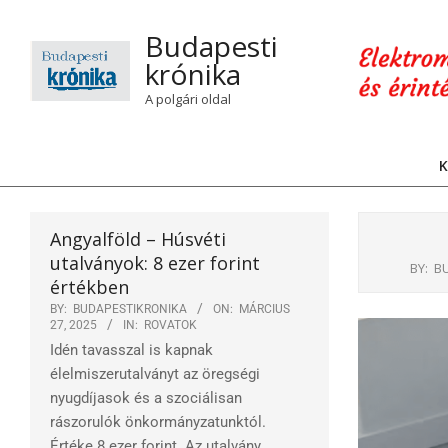
Skip
to
Budapesti
content
krónika
A polgári oldal
K
Angyalföld – Húsvéti
utalványok: 8 ezer forint
BY:
B
értékben
BY:
BUDAPESTIKRONIKA
ON:
MÁRCIUS
27, 2025
IN:
ROVATOK
Idén tavasszal is kapnak
élelmiszerutalványt az öregségi
nyugdíjasok és a szociálisan
rászorulók önkormányzatunktól.
Értéke 8 ezer forint. Az utalvány