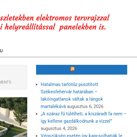
U
MR3.HU
MENTS
Hatalmas tarlótűz pusztított
Székesfehérvár határában –
lakóingatlanok váltak a lángok
martalékává
augusztus 6, 2026
„A száraz fű túlélheti, a kiszáradt fa nem –
így kellene gazdálkodnunk a vízzel”
augusztus 4, 2026
Végszükség esetén így kapcsolhatják le