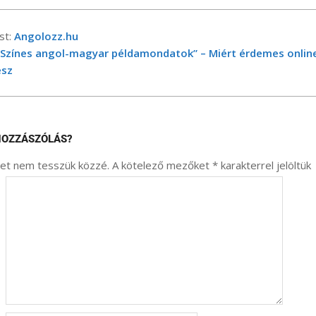
st:
Angolozz.hu
„Színes angol-magyar példamondatok” – Miért érdemes online
ész
HOZZÁSZÓLÁS?
met nem tesszük közzé.
A kötelező mezőket
*
karakterrel jelöltük