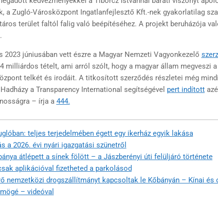
egadott kedvezményekkel a Tiborcz Istvánnal baráti viszonyt ápol
k, a Zugló-Városközpont Ingatlanfejlesztő Kft.-nek gyakorlatilag sz
táros terület faltól falig való beépítéséhez. A projekt beruházója va
.
 2023 júniusában vett észre a Magyar Nemzeti Vagyonkezelő
szer
 milliárdos tételt, ami arról szólt, hogy a magyar állam megveszi a
özpont telkét és irodáit. A titkosított szerződés részletei még min
 Hadházy a Transparency International segítségével
pert indított
azé
nosságra – írja a
444.
glóban: teljes terjedelmében égett egy ikerház egyik lakása
s a 2026. évi nyári igazgatási szünetről
nya átlépett a sínek fölött – a Jászberényi úti felüljáró története
sak aplikációval fizetheted a parkolásod
rő nemzetközi drogszállítmányt kapcsoltak le Kőbányán – Kínai és 
s mögé – videóval