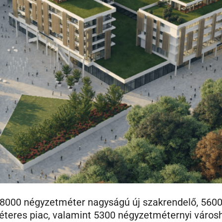
000 négyzetméter nagyságú új szakrendelő, 560
teres piac, valamint 5300 négyzetméternyi város