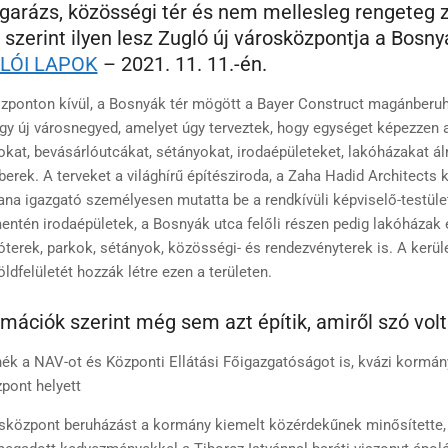
garázs, közösségi tér és nem mellesleg rengeteg z
 szerint ilyen lesz Zugló új városközpontja a Bosny
LÓI LAPOK
– 2021. 11. 11.-én.
özponton kívül, a Bosnyák tér mögött a Bayer Construct magánber
gy új városnegyed, amelyet úgy terveztek, hogy egységet képezzen 
kokat, bevásárlóutcákat, sétányokat, irodaépületeket, lakóházakat 
erek. A terveket a világhírű építésziroda, a Zaha Hadid Architects k
na igazgató személyesen mutatta be a rendkívüli képviselő-testület
ntén irodaépületek, a Bosnyák utca felőli részen pedig lakóházak 
óterek, parkok, sétányok, közösségi- és rendezvényterek is. A kerü
ldfelületét hozzák létre ezen a területen.
rmációk szerint még sem azt építik, amiről szó volt
nék a NAV-ot és Központi Ellátási Főigazgatóságot is, kvázi kormán
pont helyett
sközpont beruházást a kormány kiemelt közérdekűnek minősítette,