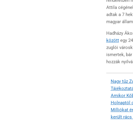
rendeletben m
Attila cégéne
adtak a 7 hek
magyar állam
Hadházy Ákos
között
egy 244
zuglói városk
ismertek, bár
hozzák nyilvá
Nagy tűz Zu
Tájékoztatá
Amikor Kőbá
Holnaptól c
Milliókat é
került rác