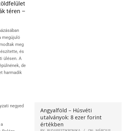
öldfelület
ák téren –
uházásában
a megújuló
álmodtak meg
észítette, és
i ülésen. A
épülnének, de
let harmadik
yzati negyed
Angyalföld – Húsvéti
utalványok: 8 ezer forint
értékben
 a
BY:
BUDAPESTIKRONIKA
ON:
MÁRCIUS