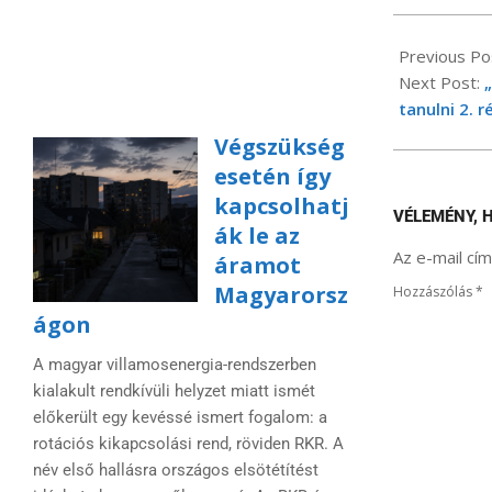
2024-
04-
Previous Po
23
Next Post:
tanulni 2. r
Végszükség
esetén így
kapcsolhatj
VÉLEMÉNY, 
ák le az
Az e-mail cí
áramot
Magyarorsz
Hozzászólás
*
ágon
A magyar villamosenergia-rendszerben
kialakult rendkívüli helyzet miatt ismét
előkerült egy kevéssé ismert fogalom: a
rotációs kikapcsolási rend, röviden RKR. A
név első hallásra országos elsötétítést