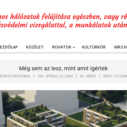
EZDŐLAP
KÖZÉLET
ROVATOK
KULTÚRKÖR
MR3.H
Primary
Navigation
Menu
Még sem az lesz, mint amit ígértek
UDAPESTIKRONIKA
ON:
ÁPRILIS 23, 2024
IN:
HÍREK
WITH:
0 COM