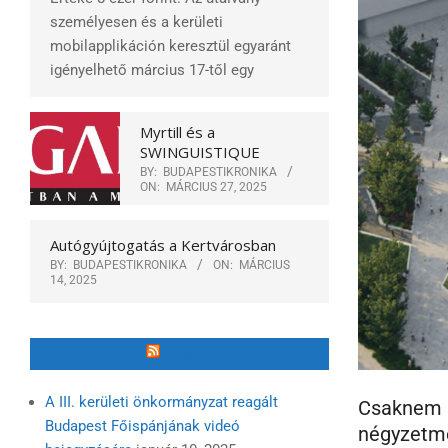
személyesen és a kerületi
mobilapplikáción keresztül egyaránt
igényelhető március 17-től egy
Myrtill és a
SWINGUISTIQUE
BY:
BUDAPESTIKRONIKA
ON:
MÁRCIUS 27, 2025
Autógyújtogatás a Kertvárosban
BY:
BUDAPESTIKRONIKA
ON:
MÁRCIUS
14, 2025
ÓBUDA
A III. kerületi önkormányzat reagált
Csaknem 8
Budapest Főispánjának videó
négyzetmé