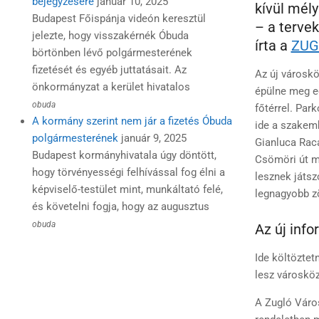
bejegyzésére
január 10, 2025
kívül mély
Budapest Főispánja videón keresztül
– a tervek
jelezte, hogy visszakérnék Óbuda
írta a
ZUG
börtönben lévő polgármesterének
fizetését és egyéb juttatásait. Az
Az új városk
önkormányzat a kerület hivatalos
épülne meg e
obuda
főtérrel. Par
A kormány szerint nem jár a fizetés Óbuda
ide a szakemb
polgármesterének
január 9, 2025
Gianluca Raca
Budapest kormányhivatala úgy döntött,
Csömöri út me
hogy törvényességi felhívással fog élni a
lesznek játsz
képviselő-testület mint, munkáltató felé,
legnagyobb zö
és követelni fogja, hogy az augusztus
obuda
Az új info
Ide költöztet
lesz városköz
A Zugló Váro