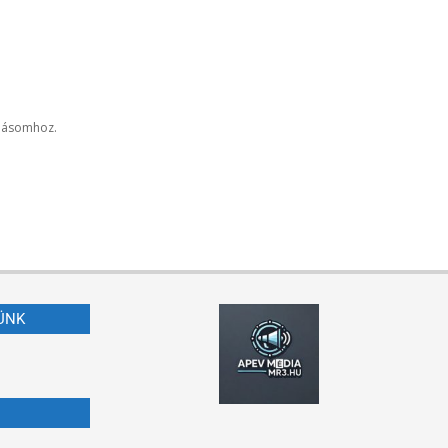
lásomhoz.
ÜNK