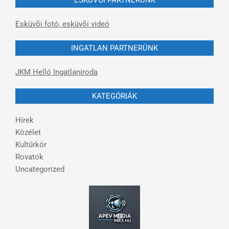
Esküvõi fotó, esküvõi videó
INGATLAN PARTNERÜNK
JKM Helló Ingatlaniroda
KATEGÓRIÁK
Hírek
Közélet
Kultűrkör
Rovatok
Uncategorized