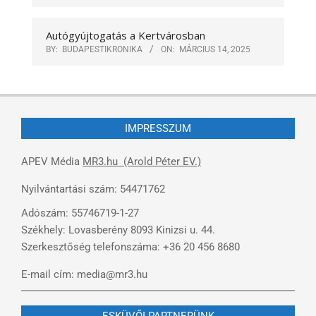
Autógyújtogatás a Kertvárosban
BY:
BUDAPESTIKRONIKA
ON:
MÁRCIUS 14, 2025
IMPRESSZUM
APEV Média
MR3.hu (Arold Péter EV.)
Nyilvántartási szám: 54471762
Adószám: 55746719-1-27
Székhely: Lovasberény 8093 Kinizsi u. 44.
Szerkesztőség telefonszáma: +36 20 456 8680
E-mail cím: media@mr3.hu
ESKÜVŐI PARTNERÜNK