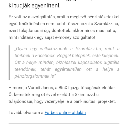
ki tudják egyenlíteni.
Ez volt az a szolgáltatás, amit a meglevő pénzintézetekkel
együttműködésben nem tudott összehozni a Számlázz.hu,
ezért tulajdonosai úgy döntöttek: akkor nincs más hátra,
mint indítanak egy saját e-money szolgáltatót.
„Olyan egy vállalkozónak a Számlázz.hu, mint a
tiniknek a Facebook. Reggel belépnek, este kilépnek.
Ott a helye minden, biznisszel kapcsolatos digitális
teendőnek, tehát egyértelműen ott a helye a
pénzforgalomnak is”
– mondja Váradi János, a BinX igazgatóságának elnöke.
Őt keresték meg öt évvel ezelőtt a Számlázz.hu
tulajdonosai, hogy vezényelje le a bankindítási projektet.
Tovább olvasom a
Forbes online oldalán