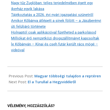
Nagy tűz Zuglóban: teljes terjedelmében égett egy
ikerház egyik lakása
Tájékoztatás a 2026. évi nyári igazgatási szünetről
Amikor Kőbánya átlépett a sínek fölött – a Jászberényi
úti felüljáró története
Holnaptól csak aplikációval fizetheted a parkolásod
Milliókat érő nemzetközi drogszállítmányt kapcsoltak
le Kőbányán – Kínai és cseh futár került rács mögé –
videóval
2024-
06-
Previous Post:
Magyar többségi tulajdon a reptéren
07
Next Post:
El a Turullal a Hegyvidékről
VÉLEMÉNY, HOZZÁSZÓLÁS?