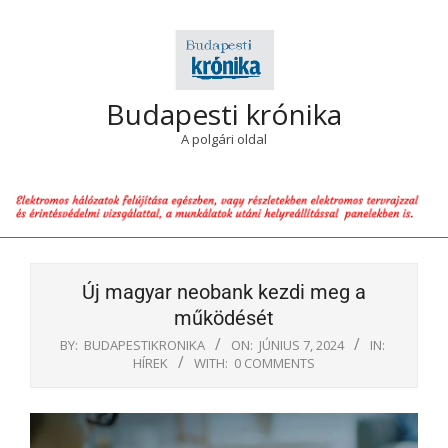
Skip
to
content
Budapesti krónika
A polgári oldal
Primary
Navigation
Új magyar neobank kezdi meg a
Menu
működését
BY:
BUDAPESTIKRONIKA
ON:
JÚNIUS 7, 2024
IN:
HÍREK
WITH:
0 COMMENTS