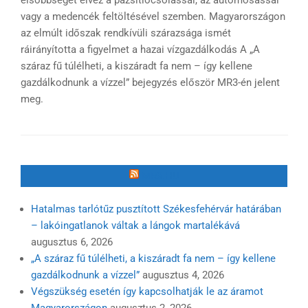
elsőbbséget élvez a pázsitlocsolással, az autómosással
vagy a medencék feltöltésével szemben. Magyarországon
az elmúlt időszak rendkívüli szárazsága ismét
ráirányította a figyelmet a hazai vízgazdálkodás A „A
száraz fű túlélheti, a kiszáradt fa nem – így kellene
gazdálkodnunk a vízzel” bejegyzés először MR3-én jelent
meg.
MR3.HU
Hatalmas tarlótűz pusztított Székesfehérvár határában
– lakóingatlanok váltak a lángok martalékává
augusztus 6, 2026
„A száraz fű túlélheti, a kiszáradt fa nem – így kellene
gazdálkodnunk a vízzel”
augusztus 4, 2026
Végszükség esetén így kapcsolhatják le az áramot
Magyarországon
augusztus 2, 2026