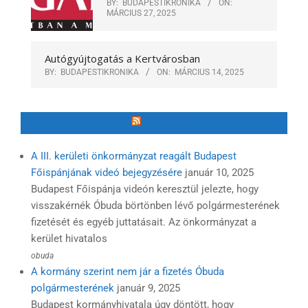
BY:
BUDAPESTIKRONIKA
ON:
MÁRCIUS 27, 2025
Autógyújtogatás a Kertvárosban
BY:
BUDAPESTIKRONIKA
ON:
MÁRCIUS 14, 2025
ÓBUDA
A III. kerületi önkormányzat reagált Budapest
Főispánjának videó bejegyzésére
január 10, 2025
Budapest Főispánja videón keresztül jelezte, hogy
visszakérnék Óbuda börtönben lévő polgármesterének
fizetését és egyéb juttatásait. Az önkormányzat a
kerület hivatalos
obuda
A kormány szerint nem jár a fizetés Óbuda
polgármesterének
január 9, 2025
Budapest kormányhivatala úgy döntött, hogy