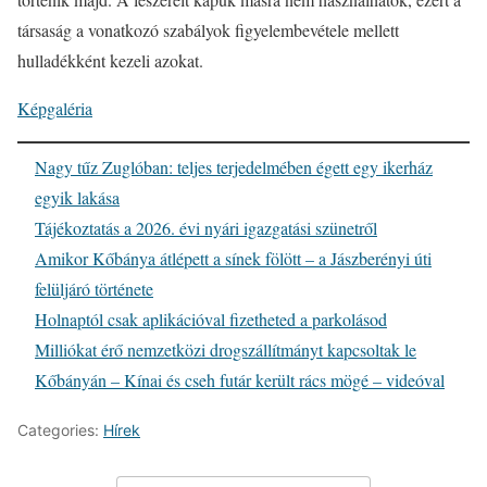
társaság a vonatkozó szabályok figyelembevétele mellett
hulladékként kezeli azokat.
Képgaléria
Nagy tűz Zuglóban: teljes terjedelmében égett egy ikerház
egyik lakása
Tájékoztatás a 2026. évi nyári igazgatási szünetről
Amikor Kőbánya átlépett a sínek fölött – a Jászberényi úti
felüljáró története
Holnaptól csak aplikációval fizetheted a parkolásod
Milliókat érő nemzetközi drogszállítmányt kapcsoltak le
Kőbányán – Kínai és cseh futár került rács mögé – videóval
Categories:
Hírek