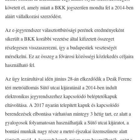
követett el, amely miatt a BKK jogszerűen mondta fel a 2014-ben
aláírt vállalkozási szerződést.
Az e-jegyrendszer választottbírósági perének eredményeként
sikerült a BKK korábbi vezetése által kifizetett összeget
részlegesen visszaszerezni, így a budapestiek veszteségét
mérsékelni. Ez az összeg a fővárosi közösségi közlekedés céljaira
használható fel.
Az ügy lezárultával idén június 28-án elkezdődik a Deák Ferenc
téri metróállomás Sütő utcai kijáratánál a 2014-ben indult
elektronikus jegyrendszerhez kapcsolódó beléptetőkapuk
eltávolítása. A 2017 nyarán telepített kapuk és kapcsolódó
berendezések elbontása várhatóan mintegy 3 hétig tart, ez alatt a
gyalogosok folyamatosan használhatják a Sütő utcai kijáratot, a
bontási munkák nagy része a metró éjszakai üzemszünete alatt
történik majd. A leszerelt kapuk másra nem használhatók, ezért a