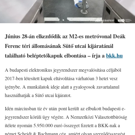
Június 28-án elkezdődik az M2-es metróvonal Deák
Ferenc téri állomásának Sütő utcai kijáratánál
található beléptetőkapuk elbontása – írja a
bkk.hu
A budapesti elektronikus jegyrendszer megvalósítása céljából
2017-ben létesített kapuk eltávolítása várhatóan 3 hetet vesz
igénybe. A munkálatok ideje alatt a gyalogosok zavartalanul
használhatják a Sütő utcai kijáratot.
Idén márciusban tíz év után pont került az elbukott budapesti e-
jegyrendszer körüli ügy végére. A Nemzetközi Választottbíróság
ítélete nyomán 5.950.000 euró összeget fizetett a BKK-nak a
német Scheidt & Bachmann cég, amiért olyan szerződésszegést