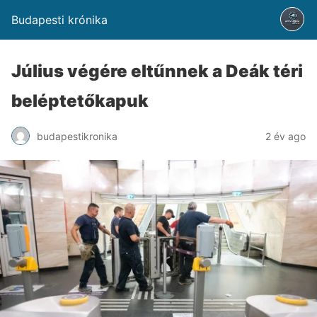
Budapesti krónika
Július végére eltűnnek a Deák téri
beléptetőkapuk
budapestikronika
2 év ago