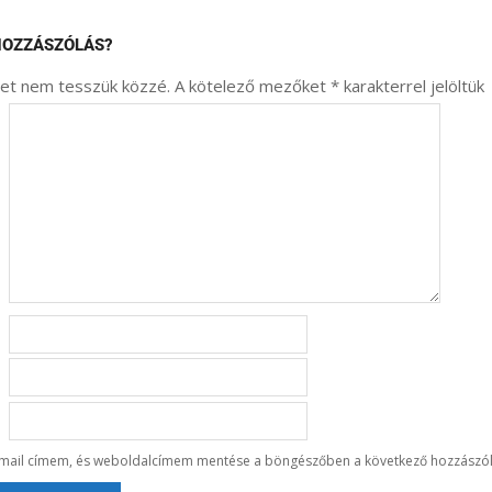
HOZZÁSZÓLÁS?
met nem tesszük közzé.
A kötelező mezőket
*
karakterrel jelöltük
-mail címem, és weboldalcímem mentése a böngészőben a következő hozzászó