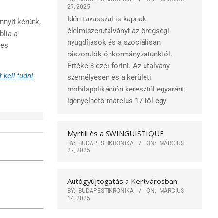
27, 2025
Idén tavasszal is kapnak
nnyit kérünk,
élelmiszerutalványt az öregségi
blia a
nyugdíjasok és a szociálisan
ges
rászorulók önkormányzatunktól.
Értéke 8 ezer forint. Az utalvány
 kell tudni
személyesen és a kerületi
mobilapplikáción keresztül egyaránt
igényelhető március 17-től egy
Myrtill és a SWINGUISTIQUE
BY:
BUDAPESTIKRONIKA
ON:
MÁRCIUS
27, 2025
Autógyújtogatás a Kertvárosban
BY:
BUDAPESTIKRONIKA
ON:
MÁRCIUS
14, 2025