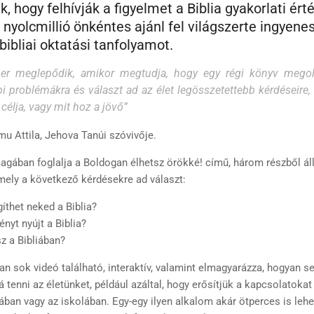
, hogy felhívják a figyelmet a Biblia gyakorlati ért
nyolcmillió önkéntes ajánl fel világszerte ingyenes
 bibliai oktatási tanfolyamot.
er meglepődik, amikor megtudja, hogy egy régi könyv megol
i problémákra és választ ad az élet legösszetettebb kérdéseire,
 célja, vagy mit hoz a jövő”
 Attila, Jehova Tanúi szóvivője.
gában foglalja a Boldogan élhetsz örökké! című, három részből áll
 mely a következő kérdésekre ad választ:
íthet neked a Biblia?
nyt nyújt a Biblia?
z a Bibliában?
n sok videó található, interaktív, valamint elmagyarázza, hogyan seg
 tenni az életünket, például azáltal, hogy erősítjük a kapcsolatoka
ában vagy az iskolában. Egy-egy ilyen alkalom akár ötperces is lehet