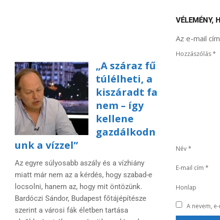
VÉLEMÉNY, 
Az e-mail cí
Hozzászólás
*
„A száraz fű
túlélheti, a
kiszáradt fa
nem – így
kellene
gazdálkodn
unk a vízzel”
Név
*
Az egyre súlyosabb aszály és a vízhiány
E-mail cím
*
miatt már nem az a kérdés, hogy szabad-e
locsolni, hanem az, hogy mit öntözünk.
Honlap
Bardóczi Sándor, Budapest főtájépítésze
A nevem, e
szerint a városi fák életben tartása