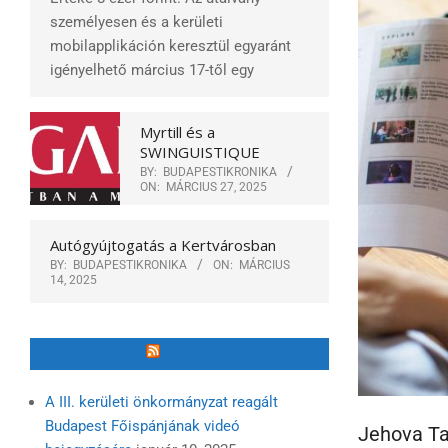
személyesen és a kerületi
mobilapplikáción keresztül egyaránt
igényelhető március 17-től egy
Myrtill és a
SWINGUISTIQUE
BY:
BUDAPESTIKRONIKA
ON:
MÁRCIUS 27, 2025
Autógyújtogatás a Kertvárosban
BY:
BUDAPESTIKRONIKA
ON:
MÁRCIUS
14, 2025
ÓBUDA
A III. kerületi önkormányzat reagált
Budapest Főispánjának videó
Jehova Ta