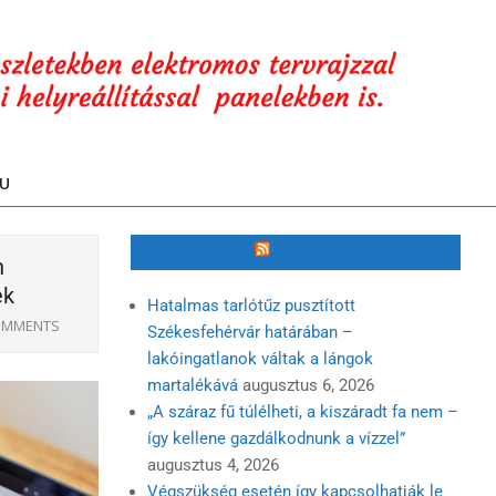
U
MR3.HU
n
ek
Hatalmas tarlótűz pusztított
OMMENTS
Székesfehérvár határában –
lakóingatlanok váltak a lángok
martalékává
augusztus 6, 2026
„A száraz fű túlélheti, a kiszáradt fa nem –
így kellene gazdálkodnunk a vízzel”
augusztus 4, 2026
Végszükség esetén így kapcsolhatják le