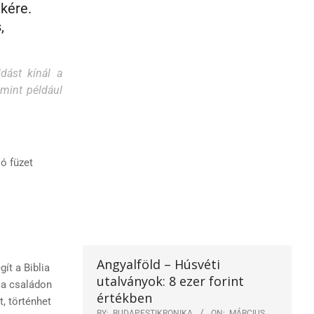
ékére.
,
dást kínál a
 mint például
ó füzet
Angyalföld – Húsvéti
ít a Biblia
utalványok: 8 ezer forint
t a családon
értékben
, történhet
BY:
BUDAPESTIKRONIKA
ON:
MÁRCIUS