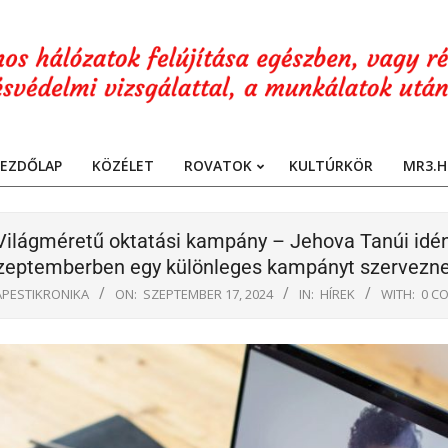
EZDŐLAP
KÖZÉLET
ROVATOK
KULTÚRKÖR
MR3.H
Primary
Navigation
Menu
Világméretű oktatási kampány – Jehova Tanúi idé
zeptemberben egy különleges kampányt szervezn
PESTIKRONIKA
ON:
SZEPTEMBER 17, 2024
IN:
HÍREK
WITH:
0 C