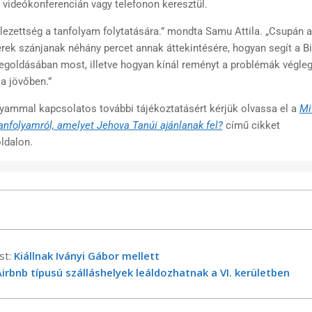
videókonferencián vagy telefonon keresztül.
lezettség a tanfolyam folytatására.” mondta Samu Attila. „Csupán a
ek szánjanak néhány percet annak áttekintésére, hogyan segít a Bi
goldásában most, illetve hogyan kínál reményt a problémák végle
a jövőben.”
lyammal kapcsolatos további tájékoztatásért kérjük olvassa el a
Mit
atanfolyamról, amelyet Jehova Tanúi ajánlanak fel?
című cikket
ldalon.
st:
Kiállnak Iványi Gábor mellett
irbnb típusú szálláshelyek leáldozhatnak a VI. kerületben