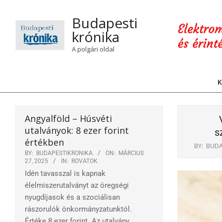
Skip
to
Budapesti
content
krónika
A polgári oldal
K
Angyalföld – Húsvéti
utalványok: 8 ezer forint
s
értékben
BY:
BUDA
BY:
BUDAPESTIKRONIKA
ON:
MÁRCIUS
27, 2025
IN:
ROVATOK
Idén tavasszal is kapnak
élelmiszerutalványt az öregségi
nyugdíjasok és a szociálisan
rászorulók önkormányzatunktól.
Értéke 8 ezer forint. Az utalvány