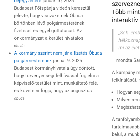
bejegyzésére
január 10, 2025
szerveznek
Budapest Főispánja videón keresztül
Több mint 
jelezte, hogy visszakérnék Óbuda
interaktív
börtönben lévő polgármesterének
fizetését és egyéb juttatásait. Az
„Sok emb
önkormányzat a kerület hivatalos
hétköznap
obuda
mi az élet
A kormány szerint nem jár a fizetés Óbuda
– mondta Samu
polgármesterének
január 9, 2025
Budapest kormányhivatala úgy döntött,
A kampány ma
hogy törvényességi felhívással fog élni a
felkínálását,
képviselő-testület mint, munkáltató felé,
és követelni fogja, hogy az augusztus
Hogyan seg
obuda
Milyen remé
Megbízhats
A tanfolyamba
tartalmasabbá
belül, a munk