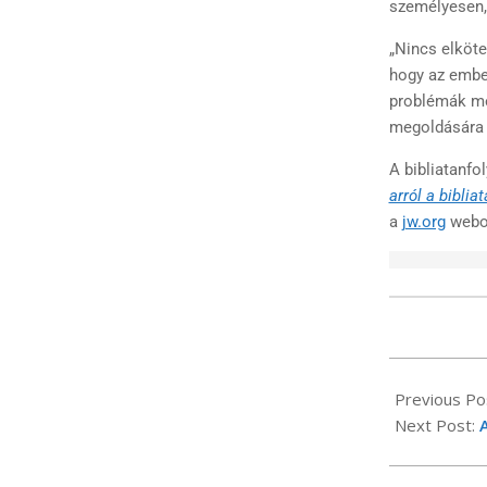
személyesen, 
„Nincs elköte
hogy az ember
problémák me
megoldására 
A bibliatanfo
arról a bibli
a
jw.org
webo
2024-
09-
Previous Po
17
Next Post:
A