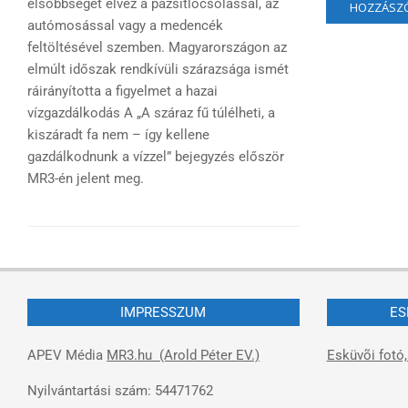
elsőbbséget élvez a pázsitlocsolással, az
autómosással vagy a medencék
feltöltésével szemben. Magyarországon az
elmúlt időszak rendkívüli szárazsága ismét
ráirányította a figyelmet a hazai
vízgazdálkodás A „A száraz fű túlélheti, a
kiszáradt fa nem – így kellene
gazdálkodnunk a vízzel” bejegyzés először
MR3-én jelent meg.
IMPRESSZUM
ES
APEV Média
MR3.hu (Arold Péter EV.)
Esküvõi fotó,
Nyilvántartási szám: 54471762