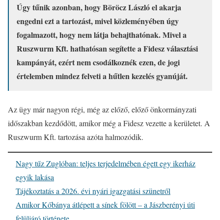
Úgy tűnik azonban, hogy Böröcz László el akarja
engedni ezt a tartozást, mivel közleményében úgy
fogalmazott, hogy nem látja behajthatónak. Mivel a
Ruszwurm Kft. hathatósan segítette a Fidesz választási
kampányát, ezért nem csodálkoznék ezen, de jogi
értelemben mindez felveti a hűtlen kezelés gyanúját.
Az ügy már nagyon régi, még az előző, előző önkormányzati
időszakban kezdődött, amikor még a Fidesz vezette a kerületet. A
Ruszwurm Kft. tartozása azóta halmozódik.
Nagy tűz Zuglóban: teljes terjedelmében égett egy ikerház
egyik lakása
Tájékoztatás a 2026. évi nyári igazgatási szünetről
Amikor Kőbánya átlépett a sínek fölött – a Jászberényi úti
felüljáró története