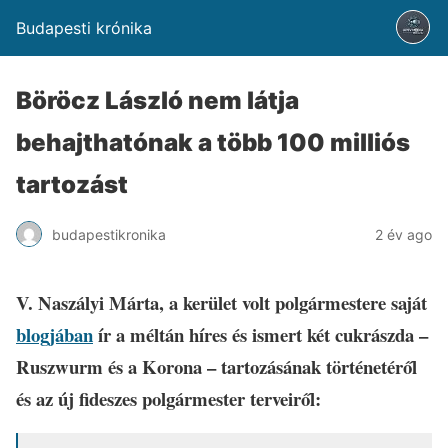
Budapesti krónika
Böröcz László nem látja
behajthatónak a több 100 milliós
tartozást
budapestikronika
2 év ago
V. Naszályi Márta, a kerület volt polgármestere saját
blogjában
ír a méltán híres és ismert két cukrászda –
Ruszwurm és a Korona – tartozásának történetéről
és az új fideszes polgármester terveiről: