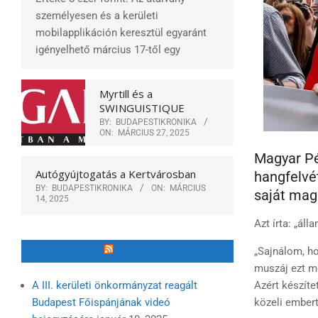
személyesen és a kerületi
mobilapplikáción keresztül egyaránt
igényelhető március 17-től egy
Myrtill és a
SWINGUISTIQUE
BY:
BUDAPESTIKRONIKA
ON:
MÁRCIUS 27, 2025
Magyar Pét
Autógyújtogatás a Kertvárosban
hangfelvé
BY:
BUDAPESTIKRONIKA
ON:
MÁRCIUS
saját mag
14, 2025
Azt írta: „ál
ÓBUDA
„Sajnálom, h
muszáj ezt m
A III. kerületi önkormányzat reagált
Azért készíte
Budapest Főispánjának videó
közeli embert