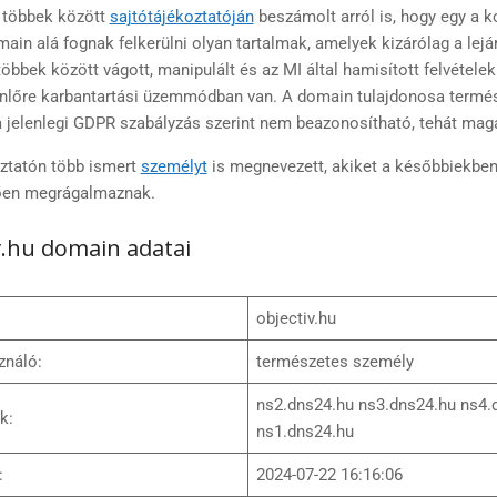
 többek között
sajtótájékoztatóján
beszámolt arról is, hogy egy a 
main alá fognak felkerülni olyan tartalmak, amelyek kizárólag a lejá
többek között vágott, manipulált és az MI által hamisított felvételekb
lőre karbantartási üzemmódban van. A domain tulajdonosa termé
a jelenlegi GDPR szabályzás szerint nem beazonosítható, tehát mag
oztatón több ismert
személyt
is megnevezett, akiket a későbbiekbe
tően megrágalmaznak.
v.hu domain adatai
objectiv.hu
ználó:
természetes személy
ns2.dns24.hu ns3.dns24.hu ns4.
k:
ns1.dns24.hu
:
2024-07-22 16:16:06