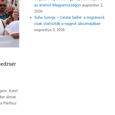
az áramot Magyarországon
augusztus 2,
2026
Suha György – Ceutai balhé: a migránsok
csak statiszták a nagyok játszmájában
augusztus 2, 2026
nedzser
gem. Azért
ber álmát.
za Párthoz