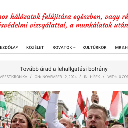
EZDŐLAP
KÖZÉLET
ROVATOK
KULTÚRKÖR
MR3.H
Primary
Navigation
Menu
Tovább árad a lehallgatási botrány
APESTIKRONIKA
ON:
NOVEMBER 12, 2024
IN:
HÍREK
WITH:
0 CO