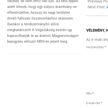
11-
Previous Po
idézhet, de nem erről van szó. Az RKR éppen
12
Next Post:
azért létezik, hogy egy súlyos áramhiány ne
ellenőrizetlen, hosszú és nagy területet
érintő hálózati összeomláshoz vezessen.
Ilyenkor a rendszerirányító előre
meghatározott A Végszükség esetén így
VÉLEMÉNY, 
kapcsolhatják le az áramot Magyarországon
Az e-mail cí
bejegyzés először MR3-én jelent meg.
Hozzászólás
*
Név
*
E-mail cím
*