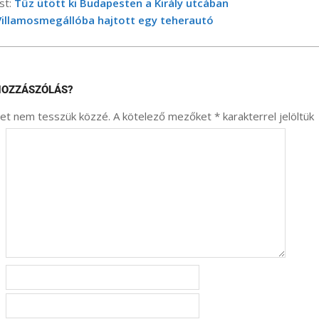
st:
Tűz ütött ki Budapesten a Király utcában
Villamosmegállóba hajtott egy teherautó
HOZZÁSZÓLÁS?
met nem tesszük közzé.
A kötelező mezőket
*
karakterrel jelöltük