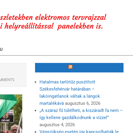
U
MR3.HU
MMENTS
Hatalmas tarlótűz pusztított
Székesfehérvár határában –
lakóingatlanok váltak a lángok
martalékává
augusztus 6, 2026
„A száraz fű túlélheti, a kiszáradt fa nem –
így kellene gazdálkodnunk a vízzel”
augusztus 4, 2026
Végszükség esetén így kapcsolhatják le