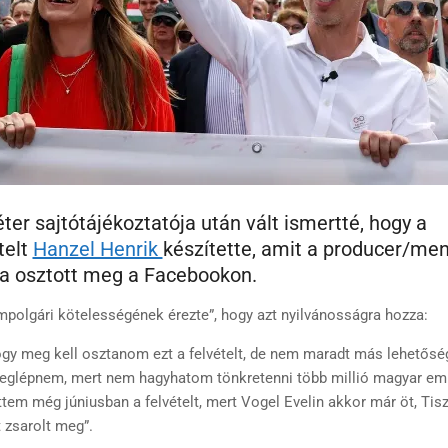
er sajtótájékoztatója után vált ismertté, hogy a
telt
Hanzel Henrik
készítette, amit a producer/me
a osztott meg a Facebookon.
lampolgári kötelességének érezte”, hogy azt nyilvánosságra hozza:
ogy meg kell osztanom ezt a felvételt, de nem maradt más lehetősé
eglépnem, mert nem hagyhatom tönkretenni több millió magyar em
ttem még júniusban a felvételt, mert Vogel Evelin akkor már öt, Tis
 zsarolt meg”.