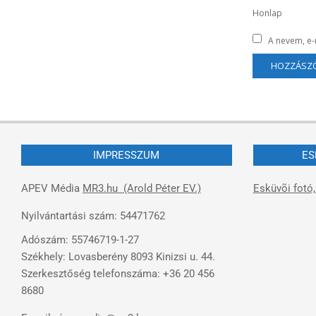
Honlap
A nevem, e
IMPRESSZUM
ES
APEV Média
MR3.hu (Arold Péter EV.)
Esküvõi fotó,
Nyilvántartási szám: 54471762
Adószám: 55746719-1-27
Székhely: Lovasberény 8093 Kinizsi u. 44.
Szerkesztőség telefonszáma: +36 20 456
8680