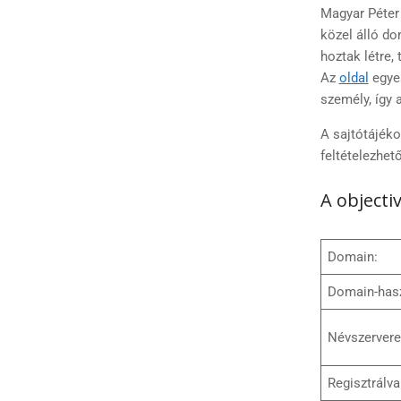
Magyar Péter
közel álló do
hoztak létre, 
Az
oldal
egyen
személy, így 
A sajtótájék
feltételezhe
A objecti
Domain:
Domain-has
Névszervere
Regisztrálva