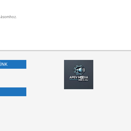
lásomhoz.
ÜNK