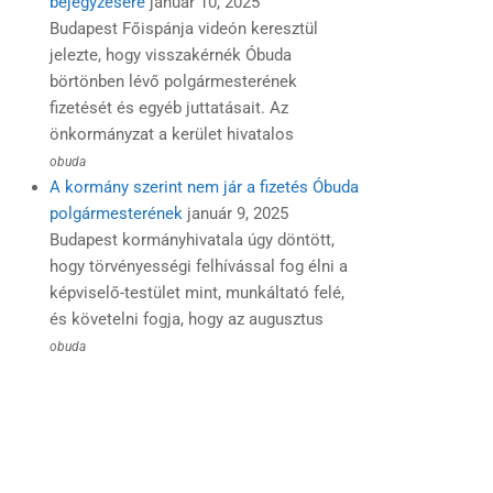
bejegyzésére
január 10, 2025
Budapest Főispánja videón keresztül
jelezte, hogy visszakérnék Óbuda
börtönben lévő polgármesterének
fizetését és egyéb juttatásait. Az
önkormányzat a kerület hivatalos
obuda
A kormány szerint nem jár a fizetés Óbuda
polgármesterének
január 9, 2025
Budapest kormányhivatala úgy döntött,
hogy törvényességi felhívással fog élni a
képviselő-testület mint, munkáltató felé,
és követelni fogja, hogy az augusztus
obuda