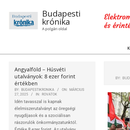
Skip
to
Budapesti
content
krónika
A polgári oldal
K
Angyalföld – Húsvéti
utalványok: 8 ezer forint
BY:
BUD
értékben
BY:
BUDAPESTIKRONIKA
ON:
MÁRCIUS
27, 2025
IN:
ROVATOK
Idén tavasszal is kapnak
élelmiszerutalványt az öregségi
nyugdíjasok és a szociálisan
rászorulók önkormányzatunktól.
Értéke 8 ezer forint. Az utalvány