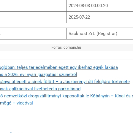
2024-08-03 00:00:20
2025-07-22
:
Rackhost Zrt. (Registrar)
Forrás: domain.hu
glóban: teljes terjedelmében égett egy ikerház egyik lakása
s a 2026. évi nyári igazgatási szünetről
nya átlépett a sínek fölött – a Jászberényi úti felüljáró története
sak aplikációval fizetheted a parkolásod
rő nemzetközi drogszállítmányt kapcsoltak le Kőbányán – Kínai és 
s mögé – videóval