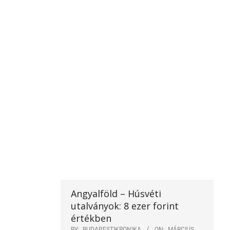
Angyalföld – Húsvéti
utalványok: 8 ezer forint
értékben
BY:
BUDAPESTIKRONIKA
ON:
MÁRCIUS