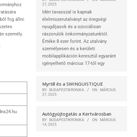
kormányhoz
27, 2025
ratására
Idén tavasszal is kapnak
ől fog állni.
élelmiszerutalványt az öregségi
szetes
nyugdíjasok és a szociálisan
án személy.
rászorulók önkormányzatunktól.
Értéke 8 ezer forint. Az utalvány
n
személyesen és a kerületi
mobilapplikáción keresztül egyaránt
igényelhető március 17-től egy
Myrtill és a SWINGUISTIQUE
BY:
BUDAPESTIKRONIKA
ON:
MÁRCIUS
27, 2025
dns24.hu
Autógyújtogatás a Kertvárosban
BY:
BUDAPESTIKRONIKA
ON:
MÁRCIUS
14, 2025