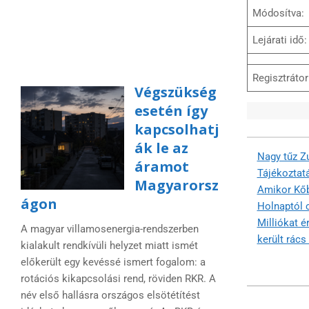
Módosítva:
Lejárati idő:
Regisztrátor
Végszükség
esetén így
kapcsolhatj
ák le az
Nagy tűz Zu
áramot
Tájékoztatá
Magyarorsz
Amikor Kőbá
ágon
Holnaptól c
Milliókat é
A magyar villamosenergia-rendszerben
került rác
kialakult rendkívüli helyzet miatt ismét
előkerült egy kevéssé ismert fogalom: a
rotációs kikapcsolási rend, röviden RKR. A
2024-
név első hallásra országos elsötétítést