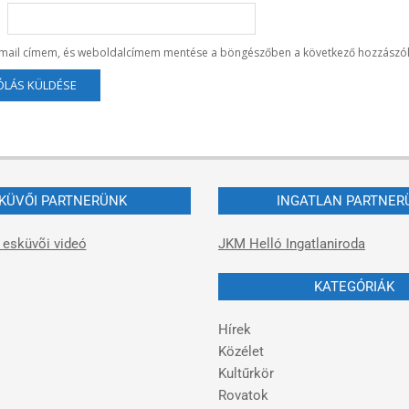
-mail címem, és weboldalcímem mentése a böngészőben a következő hozzászó
KÜVŐI PARTNERÜNK
INGATLAN PARTNER
 esküvõi videó
JKM Helló Ingatlaniroda
KATEGÓRIÁK
Hírek
Közélet
Kultűrkör
Rovatok