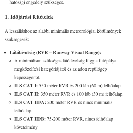
hatósági engedély szükséges.
1. Időjárási feltételek
A leszálláshoz az alábbi minimális meteorológiai körülmények
szükségesek:
Látótávolság (RVR – Runway Visual Range):
A minimálisan szükséges látótávolság függ a futópálya
megközelítési kategóriájától és az adott repülőgép
képességeitől.
ILS CAT I:
550 méter RVR és 200 láb (60 m) felhőalap.
ILS CAT II:
350 méter RVR és 100 láb (30 m) felhőalap.
ILS CAT III/A:
200 méter RVR és nincs minimális
felhőalap.
ILS CAT III/B:
75-200 méter RVR, nincs felhőalap
követelmény.