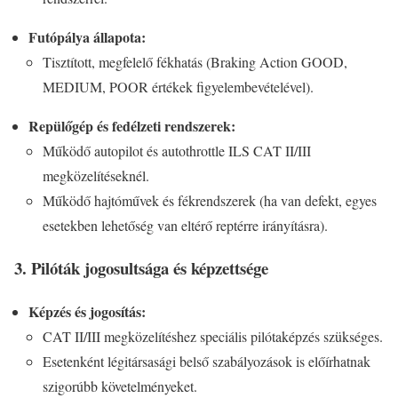
Futópálya állapota:
Tisztított, megfelelő fékhatás (Braking Action GOOD,
MEDIUM, POOR értékek figyelembevételével).
Repülőgép és fedélzeti rendszerek:
Működő autopilot és autothrottle ILS CAT II/III
megközelítéseknél.
Működő hajtóművek és fékrendszerek (ha van defekt, egyes
esetekben lehetőség van eltérő reptérre irányításra).
3. Pilóták jogosultsága és képzettsége
Képzés és jogosítás:
CAT II/III megközelítéshez speciális pilótaképzés szükséges.
Esetenként légitársasági belső szabályozások is előírhatnak
szigorúbb követelményeket.