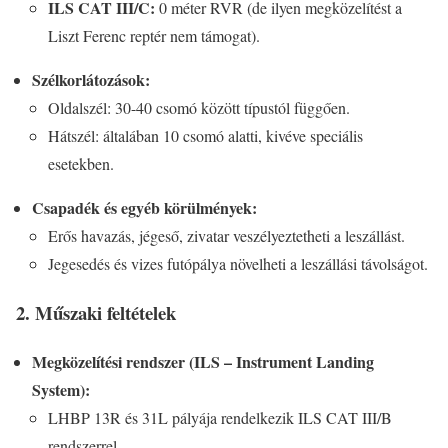
ILS CAT III/C:
0 méter RVR (de ilyen megközelítést a
Liszt Ferenc reptér nem támogat).
Szélkorlátozások:
Oldalszél: 30-40 csomó között típustól függően.
Hátszél: általában 10 csomó alatti, kivéve speciális
esetekben.
Csapadék és egyéb körülmények:
Erős havazás, jégeső, zivatar veszélyeztetheti a leszállást.
Jegesedés és vizes futópálya növelheti a leszállási távolságot.
2. Műszaki feltételek
Megközelítési rendszer (ILS – Instrument Landing
System):
LHBP 13R és 31L pályája rendelkezik ILS CAT III/B
rendszerrel.