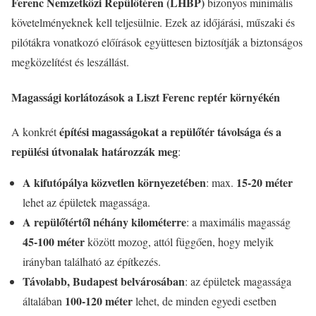
Ferenc Nemzetközi Repülőtéren (LHBP)
bizonyos minimális
követelményeknek kell teljesülnie. Ezek az időjárási, műszaki és
pilótákra vonatkozó előírások együttesen biztosítják a biztonságos
megközelítést és leszállást.
Magassági korlátozások a Liszt Ferenc reptér környékén
építési magasságokat a repülőtér távolsága és a
A konkrét
repülési útvonalak határozzák meg
:
A kifutópálya közvetlen környezetében
15-20 méter
: max.
lehet az épületek magassága.
A repülőtértől néhány kilométerre
: a maximális magasság
45-100 méter
között mozog, attól függően, hogy melyik
irányban található az építkezés.
Távolabb, Budapest belvárosában
: az épületek magassága
100-120 méter
általában
lehet, de minden egyedi esetben