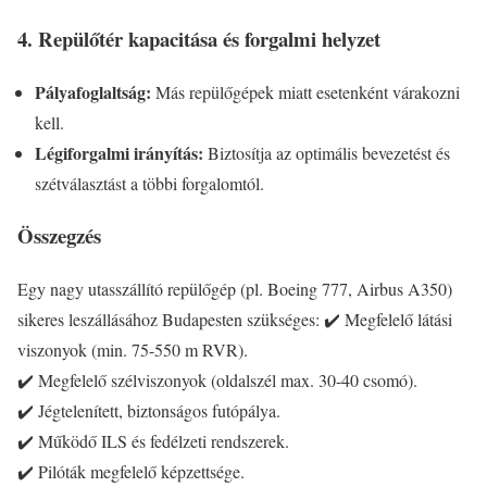
4. Repülőtér kapacitása és forgalmi helyzet
Pályafoglaltság:
Más repülőgépek miatt esetenként várakozni
kell.
Légiforgalmi irányítás:
Biztosítja az optimális bevezetést és
szétválasztást a többi forgalomtól.
Összegzés
Egy nagy utasszállító repülőgép (pl. Boeing 777, Airbus A350)
sikeres leszállásához Budapesten szükséges: ✔️ Megfelelő látási
viszonyok (min. 75-550 m RVR).
✔️ Megfelelő szélviszonyok (oldalszél max. 30-40 csomó).
✔️ Jégtelenített, biztonságos futópálya.
✔️ Működő ILS és fedélzeti rendszerek.
✔️ Pilóták megfelelő képzettsége.