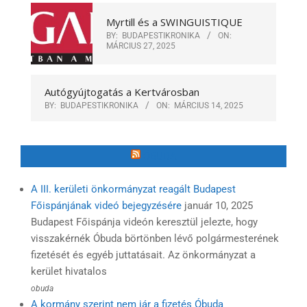
Myrtill és a SWINGUISTIQUE
BY:
BUDAPESTIKRONIKA
ON:
MÁRCIUS 27, 2025
Autógyújtogatás a Kertvárosban
BY:
BUDAPESTIKRONIKA
ON:
MÁRCIUS 14, 2025
ÓBUDA
A III. kerületi önkormányzat reagált Budapest
Főispánjának videó bejegyzésére
január 10, 2025
Budapest Főispánja videón keresztül jelezte, hogy
visszakérnék Óbuda börtönben lévő polgármesterének
fizetését és egyéb juttatásait. Az önkormányzat a
kerület hivatalos
obuda
A kormány szerint nem jár a fizetés Óbuda