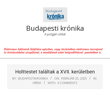
Skip
to
content
Budapesti krónika
A polgári oldal
Primary
Navigation
Holttestet találtak a XVII. kerületben
Menu
BY:
BUDAPESTIKRONIKA
ON:
FEBRUÁR 25, 2025
IN:
HÍREK
WITH:
0 COMMENTS