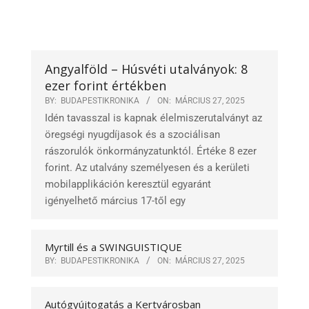
Angyalföld – Húsvéti utalványok: 8
ezer forint értékben
BY:
BUDAPESTIKRONIKA
ON:
MÁRCIUS 27, 2025
Idén tavasszal is kapnak élelmiszerutalványt az
öregségi nyugdíjasok és a szociálisan
rászorulók önkormányzatunktól. Értéke 8 ezer
forint. Az utalvány személyesen és a kerületi
mobilapplikáción keresztül egyaránt
igényelhető március 17-től egy
Myrtill és a SWINGUISTIQUE
BY:
BUDAPESTIKRONIKA
ON:
MÁRCIUS 27, 2025
Autógyújtogatás a Kertvárosban