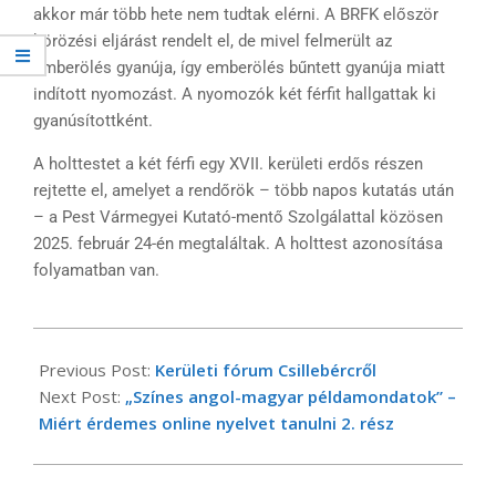
akkor már több hete nem tudtak elérni. A BRFK először
körözési eljárást rendelt el, de mivel felmerült az
emberölés gyanúja, így emberölés bűntett gyanúja miatt
indított nyomozást. A nyomozók két férfit hallgattak ki
gyanúsítottként.
A holttestet a két férfi egy XVII. kerületi erdős részen
rejtette el, amelyet a rendőrök – több napos kutatás után
– a Pest Vármegyei Kutató-mentő Szolgálattal közösen
2025. február 24-én megtaláltak. A holttest azonosítása
folyamatban van.
2025-
02-
Previous Post:
Kerületi fórum Csillebércről
25
Next Post:
„Színes angol-magyar példamondatok” –
Miért érdemes online nyelvet tanulni 2. rész