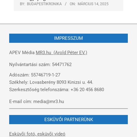
BY:
BUDAPESTIKRONIKA
ON:
MÁRCIUS 14, 2025
IMPRESSZUM
APEV Média
MR3.hu (Arold Péter EV.)
Nyilvántartási szám: 54471762
Adószám: 55746719-1-27
Székhely: Lovasberény 8093 Kinizsi u. 44.
Szerkesztőség telefonszáma: +36 20 456 8680
E-mail cím: media@mr3.hu
ESKÜVŐI PARTNERÜNK
Esküvõi fotó, esküvõi videó