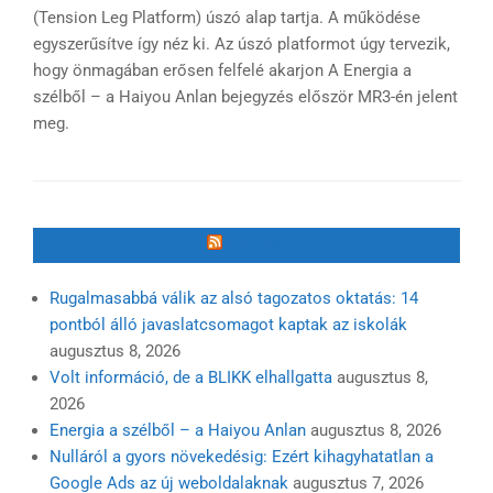
(Tension Leg Platform) úszó alap tartja. A működése
egyszerűsítve így néz ki. Az úszó platformot úgy tervezik,
hogy önmagában erősen felfelé akarjon A Energia a
szélből – a Haiyou Anlan bejegyzés először MR3-én jelent
meg.
MR3.HU
Rugalmasabbá válik az alsó tagozatos oktatás: 14
pontból álló javaslatcsomagot kaptak az iskolák
augusztus 8, 2026
Volt információ, de a BLIKK elhallgatta
augusztus 8,
2026
Energia a szélből – a Haiyou Anlan
augusztus 8, 2026
Nulláról a gyors növekedésig: Ezért kihagyhatatlan a
Google Ads az új weboldalaknak
augusztus 7, 2026