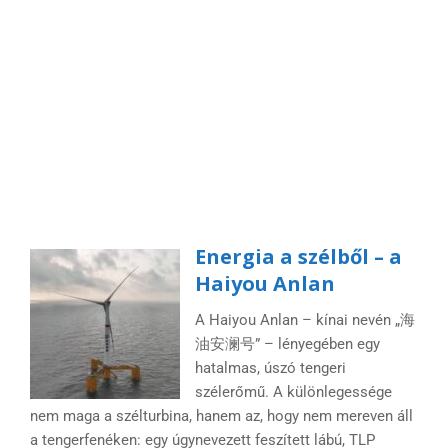
Energia a szélből – a
Haiyou Anlan
A Haiyou Anlan – kínai nevén „海
油安澜号” – lényegében egy
hatalmas, úszó tengeri
szélerőmű. A különlegessége
nem maga a szélturbina, hanem az, hogy nem mereven áll
a tengerfenéken: egy úgynevezett feszített lábú, TLP