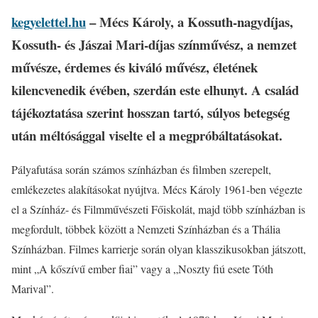
kegyelettel.hu
– Mécs Károly, a Kossuth-nagydíjas,
Kossuth- és Jászai Mari-díjas színművész, a nemzet
művésze, érdemes és kiváló művész, életének
kilencvenedik évében, szerdán este elhunyt. A család
tájékoztatása szerint hosszan tartó, súlyos betegség
után méltósággal viselte el a megpróbáltatásokat.
Pályafutása során számos színházban és filmben szerepelt,
emlékezetes alakításokat nyújtva. Mécs Károly 1961-ben végezte
el a Színház- és Filmművészeti Főiskolát, majd több színházban is
megfordult, többek között a Nemzeti Színházban és a Thália
Színházban. Filmes karrierje során olyan klasszikusokban játszott,
mint „A kőszívű ember fiai” vagy a „Noszty fiú esete Tóth
Marival”.