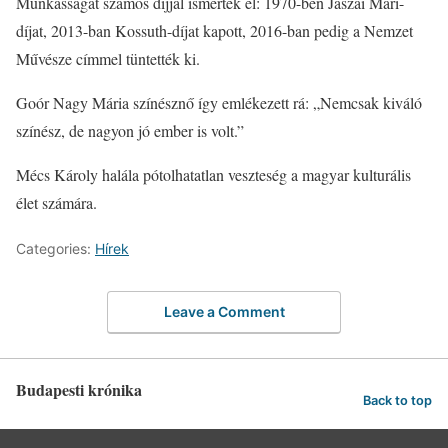
Munkásságát számos díjjal ismerték el: 1970-ben Jászai Mari-
díjat, 2013-ban Kossuth-díjat kapott, 2016-ban pedig a Nemzet
Művésze címmel tüntették ki.
Goór Nagy Mária színésznő így emlékezett rá: „Nemcsak kiváló
színész, de nagyon jó ember is volt.”
Mécs Károly halála pótolhatatlan veszteség a magyar kulturális
élet számára.
Categories:
Hírek
Leave a Comment
Budapesti krónika
Back to top