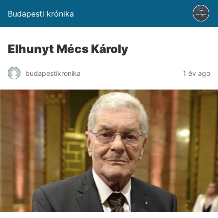
Budapesti krónika
Elhunyt Mécs Károly
budapestikronika
1 év ago