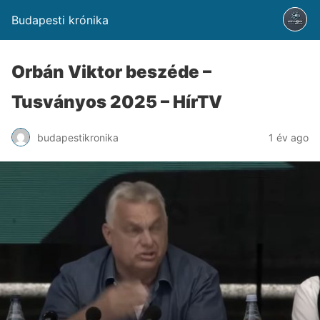
Budapesti krónika
Orbán Viktor beszéde –
Tusványos 2025 – HírTV
budapestikronika
1 év ago