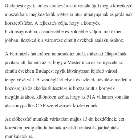
Budapest egyik fontos ferencvárosi útvonala újul meg a következő
időszakban: megkezdődik a Mester utca útpályájának és járdáinak
korszerűsítése. A fejlesztés célja, hogy a környék
biztonságosabbá, csendesebbé és zöldebbé váljon, miközben
jobban illeszkedik a városrész elmúlt évekbeli átalakulásához.
A beruházás hátterében nemcsak az utcák műszaki állapotának
javítása áll, hanem az is, hogy a Mester utca és környezete az
elmúlt években Budapest egyik látványosan fejlődő városi
tengelyévé vált. A vendéglátóhelyek és üzletek bővülése mellett a
közösségi közlekedés fejlesztése is hozzájárult a környék
megújulásához, különösen azóta, hogy az 51A villamos vonalán
alacsonypadlós CAF-szerelvények közlekednek.
Az előkészítő munkák várhatóan május 13-án kezdődnek, ezt
követően pedig elindulhatnak az első bontási és járdaépítési
munkálatok is.