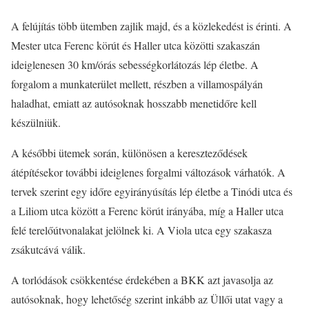
A felújítás több ütemben zajlik majd, és a közlekedést is érinti. A
Mester utca Ferenc körút és Haller utca közötti szakaszán
ideiglenesen 30 km/órás sebességkorlátozás lép életbe. A
forgalom a munkaterület mellett, részben a villamospályán
haladhat, emiatt az autósoknak hosszabb menetidőre kell
készülniük.
A későbbi ütemek során, különösen a kereszteződések
átépítésekor további ideiglenes forgalmi változások várhatók. A
tervek szerint egy időre egyirányúsítás lép életbe a Tinódi utca és
a Liliom utca között a Ferenc körút irányába, míg a Haller utca
felé terelőútvonalakat jelölnek ki. A Viola utca egy szakasza
zsákutcává válik.
A torlódások csökkentése érdekében a BKK azt javasolja az
autósoknak, hogy lehetőség szerint inkább az Üllői utat vagy a