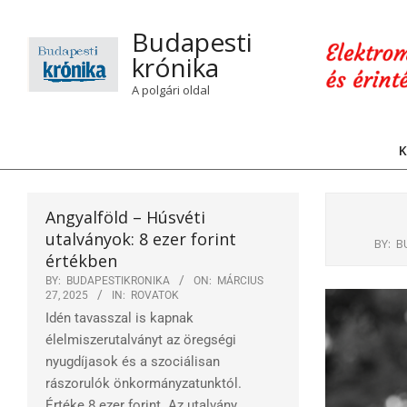
Skip
to
Budapesti
content
krónika
A polgári oldal
K
Angyalföld – Húsvéti
utalványok: 8 ezer forint
BY:
B
értékben
BY:
BUDAPESTIKRONIKA
ON:
MÁRCIUS
27, 2025
IN:
ROVATOK
Idén tavasszal is kapnak
élelmiszerutalványt az öregségi
nyugdíjasok és a szociálisan
rászorulók önkormányzatunktól.
Értéke 8 ezer forint. Az utalvány