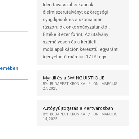
Idén tavasszal is kapnak
élelmiszerutalványt az öregségi
nyugdíjasok és a szociálisan
rászorulók önkormányzatunktól.
Értéke 8 ezer forint. Az utalvány
személyesen és a kerületi
mobilapplikáción keresztül egyaránt
igényelhető március 17-től egy
üzemében
Myrtill és a SWINGUISTIQUE
BY:
BUDAPESTIKRONIKA
ON:
MÁRCIUS
27, 2025
Autógyújtogatás a Kertvárosban
BY:
BUDAPESTIKRONIKA
ON:
MÁRCIUS
14, 2025