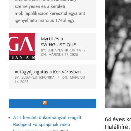
személyesen és a kerületi
mobilapplikáción keresztül egyaránt
igényelhető március 17-től egy
Myrtill és a
SWINGUISTIQUE
BY:
BUDAPESTIKRONIKA
ON:
MÁRCIUS 27, 2025
Autógyújtogatás a Kertvárosban
BY:
BUDAPESTIKRONIKA
ON:
MÁRCIUS
14, 2025
ÓBUDA
A III. kerületi önkormányzat reagált
64 éves ko
Budapest Főispánjának videó
Halálhírét