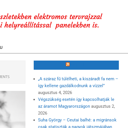
U
MR3.HU
MENTS
„A száraz fű túlélheti, a kiszáradt fa nem –
így kellene gazdálkodnunk a vízzel”
augusztus 4, 2026
Végszükség esetén így kapcsolhatják le
az áramot Magyarországon
augusztus 2,
2026
Suha György – Ceutai balhé: a migránsok
csak statiszták a nagyok játszmájában