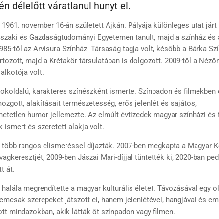
n délelőtt váratlanul hunyt el.
 1961. november 16-án született Ajkán. Pályája különleges utat járt 
szaki és Gazdaságtudományi Egyetemen tanult, majd a színház és a 
 1985-től az Arvisura Színházi Társaság tagja volt, később a Bárka Sz
artozott, majd a Krétakör társulatában is dolgozott. 2009-től a Néző
lkotója volt.
okoldalú, karakteres színészként ismerte. Színpadon és filmekben 
zgott, alakításait természetesség, erős jelenlét és sajátos,
etetlen humor jellemezte. Az elmúlt évtizedek magyar színházi és 
 ismert és szeretett alakja volt.
több rangos elismeréssel díjazták. 2007-ben megkapta a Magyar K
agkeresztjét, 2009-ben Jászai Mari-díjjal tüntették ki, 2020-ban ped
t át.
 halála megrendítette a magyar kulturális életet. Távozásával egy 
nemcsak szerepeket játszott el, hanem jelenlétével, hangjával és em
t mindazokban, akik látták őt színpadon vagy filmen.