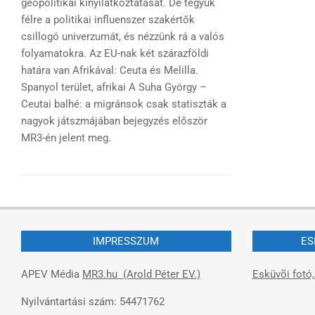
geopolitikai kinyilatkoztatását. De tegyük
félre a politikai influenszer szakértők
csillogó univerzumát, és nézzünk rá a valós
folyamatokra. Az EU-nak két szárazföldi
határa van Afrikával: Ceuta és Melilla.
Spanyol terület, afrikai A Suha György –
Ceutai balhé: a migránsok csak statiszták a
nagyok játszmájában bejegyzés először
MR3-én jelent meg.
IMPRESSZUM
ES
APEV Média
MR3.hu (Arold Péter EV.)
Esküvõi fotó,
Nyilvántartási szám: 54471762