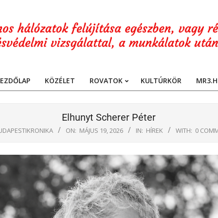
EZDŐLAP
KÖZÉLET
ROVATOK
KULTÚRKÖR
MR3.H
Primary
Navigation
Menu
Elhunyt Scherer Péter
UDAPESTIKRONIKA
ON:
MÁJUS 19, 2026
IN:
HÍREK
WITH:
0 COM