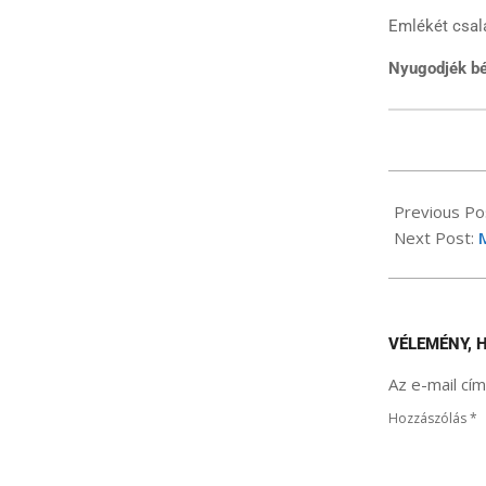
Emlékét csalá
Nyugodjék b
2026-
05-
Previous Po
19
Next Post:
VÉLEMÉNY, 
Az e-mail cí
Hozzászólás
*