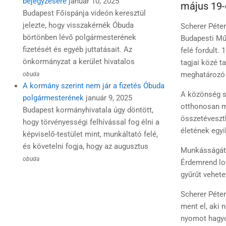
bejegyzésére
január 10, 2025
május 19-é
Budapest Főispánja videón keresztül
jelezte, hogy visszakérnék Óbuda
Scherer Péter
börtönben lévő polgármesterének
Budapesti Mű
fizetését és egyéb juttatásait. Az
felé fordult.
önkormányzat a kerület hivatalos
tagjai közé t
meghatározó a
obuda
A kormány szerint nem jár a fizetés Óbuda
A közönség s
polgármesterének
január 9, 2025
otthonosan mo
Budapest kormányhivatala úgy döntött,
összetéveszth
hogy törvényességi felhívással fog élni a
életének egyik
képviselő-testület mint, munkáltató felé,
és követelni fogja, hogy az augusztus
Munkásságát 
obuda
Érdemrend lov
gyűrűt vehetet
Scherer Péter
ment el, aki 
nyomot hagyot