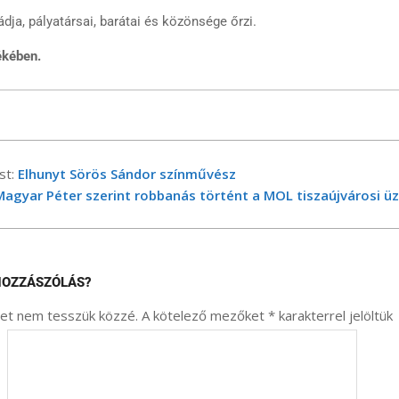
dja, pályatársai, barátai és közönsége őrzi.
ékében.
st:
Elhunyt Sörös Sándor színművész
Magyar Péter szerint robbanás történt a MOL tiszaújvárosi 
HOZZÁSZÓLÁS?
met nem tesszük közzé.
A kötelező mezőket
*
karakterrel jelöltük