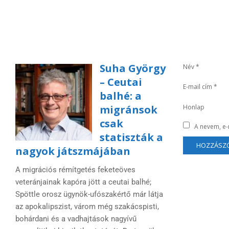
Suha György
Név
*
– Ceutai
E-mail cím
*
balhé: a
migránsok
Honlap
csak
A nevem, e
statiszták a
nagyok játszmájában
A migrációs rémítgetés feketeöves
veteránjainak kapóra jött a ceutai balhé;
Spöttle orosz ügynök-ufószakértő már látja
az apokalipszist, várom még szakácspisti,
bohárdani és a vadhajtások nagyívű