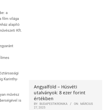
be: a
film világa
ínház alapító
művészeti Kft.
egyaránt
filmes
öztársasági
ig Karinthy-
Angyalföld – Húsvéti
utalványok: 8 ezer forint
olyan művész
értékben
berségével is
BY:
BUDAPESTIKRONIKA
ON:
MÁRCIUS
27, 2025